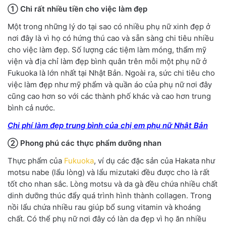
① Chi rấ
t nhiề
u tiề
n cho việ
c làm đẹ
p
Một trong những lý do tại sao có nhiều phụ nữ xinh đẹp ở
nơi đây là vì họ có hứng thú cao và sẵn sàng chi tiêu nhiều
cho việc làm đẹp. Số lượng các tiệm làm móng, thẩm mỹ
viện và địa chỉ làm đẹp bình quân trên mỗi một phụ nữ ở
Fukuoka là lớn nhất tại Nhật Bản. Ngoài ra, sức chi tiêu cho
việc làm đẹp như mỹ phẩm và quần áo của phụ nữ nơi đây
cũng cao hơn so với các thành phố khác và cao hơn trung
bình cả nước.
Chi phí làm đẹp trung bình của chị em phụ nữ Nhật Bản
② Phong phú các thực phẩm dưỡng nhan
Thực phẩm của
Fukuoka
, ví dụ các đặc sản của Hakata như
motsu nabe (lẩu lòng) và lẩu mizutaki đều được cho là rất
tốt cho nhan sắc. Lòng motsu và da gà đều chứa nhiều chất
dinh dưỡng thúc đẩy quá trình hình thành collagen. Trong
nồi lẩu chứa nhiều rau giúp bổ sung vitamin và khoáng
chất. Có thể phụ nữ nơi đây có làn da đẹp vì họ ăn nhiều