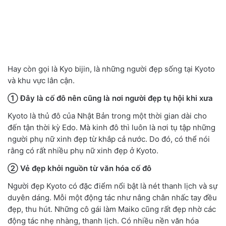
Hay còn gọi là Kyo bijin, là những người đẹp sống tại Kyoto
và khu vực lân cận.
① Đây là cố
đô nên cũng là nơi ngườ
i đẹ
p tụ
hộ
i khi xưa
Kyoto là thủ đô của Nhật Bản trong một thời gian dài cho
đến tận thời kỳ Edo. Mà kinh đô thì luôn là nơi tụ tập những
người phụ nữ xinh đẹp từ khắp cả nước. Do đó, có thể nói
rằng có rất nhiều phụ nữ xinh đẹp ở Kyoto.
② Vẻ đẹp
khở
i nguồ
n từ
văn hóa cố
đô
Người đẹp Kyoto có đặc điểm nổi bật là nét thanh lịch và sự
duyên dáng. Mỗi một động tác như nâng chân nhấc tay đều
đẹp, thu hút. Những cô gái làm Maiko cũng rất đẹp nhờ các
động tác nhẹ nhàng, thanh lịch. Có nhiều nền văn hóa