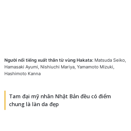
Ngườ
i nổ
i tiế
ng xuấ
t thân từ
vùng Hakata:
Matsuda Seiko,
Hamasaki Ayumi, Nishiuchi Mariya, Yamamoto Mizuki,
Hashimoto Kanna
Tam đại mỹ nhân Nhật Bản đều có điểm
chung là làn da đẹp