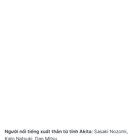
Ngườ
i nổ
i tiế
ng xuấ
t thân từ
tỉ
nh Akita:
Sasaki Nozomi,
Kato Natsuki, Dan Mitsu