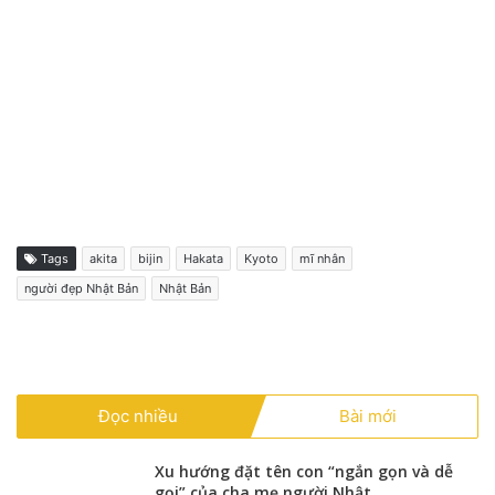
Tags
akita
bijin
Hakata
Kyoto
mĩ nhân
người đẹp Nhật Bản
Nhật Bản
Đọc nhiều
Bài mới
Xu hướng đặt tên con “ngắn gọn và dễ
gọi” của cha mẹ người Nhật