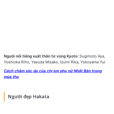
Ngườ
i nổ
i tiế
ng xuấ
t thân từ
vùng Kyoto:
Sugimoto Aya,
Yoshioka Riho, Yasuda Misako, Izumi Rika, Yokoyama Yui
Cách chăm sóc da của chị em phụ nữ Nhật Bản trong
mùa thu
Người đẹp Hakata