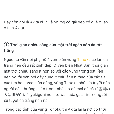
Hay còn gọi là Akita bijin, là những cô gái đẹp có quê quán
ở tỉnh Akita.
① Thời gian chiếu sáng của mặt trời ngắn nên da rất
trắng
Người ta vẫn nói phụ nữ ở ven biển vùng
Tohoku
có làn da
trắng nên đều rất xinh đẹp. Ở ven biển Nhật Bản, thời gian
mặt trời chiếu sáng ít hơn so với các vùng trong đất liền
nên người dân nơi đây cũng ít chịu ảnh hưởng của các tia
cực tím hơn. Vào mùa đông, vùng Tohoku phủ kín tuyết nên
người dân thường chỉ ở trong nhà, do đó mới có câu “雪国の
人は肌が白い” (yukiguni no hito wa hada ga shiroi) - người
xứ tuyết da trắng nõn nà.
Trong các tỉnh của vùng Tohoku thì Akita lại là nơi có thời