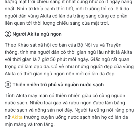
lượng mặt trời chiếu sáng ít nhất cũng như có ít ngày nắng
nhất. Nhìn từ khía cạnh thời tiết, môi trường thì có lẽ lí do
người dân vùng Akita có làn da trắng sáng cũng có phần
liên quan tới thời lượng chiếu sáng của mặt trời.
② Người Akita ngủ ngon
Theo Khảo sát xã hội cơ bản của Bộ Nội vụ và Truyền
thông, tỉnh mà người dân có thời gian ngủ lâu nhất là Akita
với thời gian là 7 giờ 56 phút mỗi ngày. Giấc ngủ rất quan
trọng để làm đẹp da. Có vẻ như những người đẹp của vùng
Akita có thời gian ngủ ngon nên mới có làn da đẹp.
③ Thiên nhiên trù phú và nguồn nước sạch
Tỉnh Akita may mắn có thiên nhiên giàu có cùng nguồn
nước sạch. Nhiều loại gạo và rượu ngon được làm bằng
nước sạch và nông sản nơi đây. Người ta cũng nói rằng phụ
nữ
Akita
thường xuyên uống nước sạch nên họ có làn da
mịn màng và trơn láng.