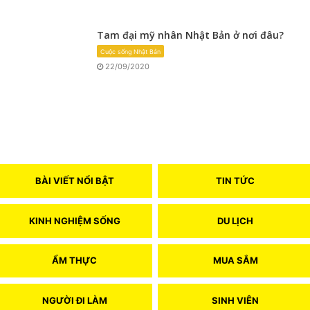
Tam đại mỹ nhân Nhật Bản ở nơi đâu?
Cuộc sống Nhật Bản
22/09/2020
BÀI VIẾT NỔI BẬT
TIN TỨC
KINH NGHIỆM SỐNG
DU LỊCH
ẨM THỰC
MUA SẮM
NGƯỜI ĐI LÀM
SINH VIÊN