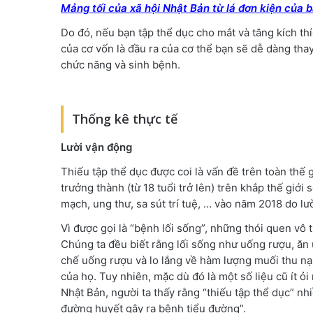
Mảng tối của xã hội Nhật Bản từ lá đơn kiện của 
Do đó, nếu bạn tập thể dục cho mắt và tăng kích thí
của cơ vốn là đầu ra của cơ thể bạn sẽ dễ dàng thay
chức năng và sinh bệnh.
Thống kê thực tế
Lười vận động
Thiếu tập thể dục được coi là vấn đề trên toàn thế 
trưởng thành (từ 18 tuổi trở lên) trên khắp thế giớ
mạch, ung thư, sa sút trí tuệ, … vào năm 2018 do lư
Vì được gọi là “bệnh lối sống”, những thói quen vô
Chúng ta đều biết rằng lối sống như uống rượu, ăn 
chế uống rượu và lo lắng về hàm lượng muối thu n
của họ. Tuy nhiên, mặc dù đó là một số liệu cũ ít ỏ
Nhật Bản, người ta thấy rằng “thiếu tập thể dục” nh
đường huyết gây ra bệnh tiểu đường”.