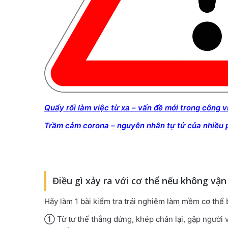
Quấy rối làm việc từ xa – vấn đề mới trong công v
Trầm cảm corona – nguyên nhân tự tử của nhiều 
Điều gì xảy ra với cơ thể nếu không vận
Hãy làm 1 bài kiểm tra trải nghiệm làm mềm cơ thể 
① Từ tư thế thẳng đứng, khép chân lại, gập người v