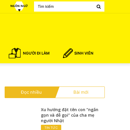
Search
for
NGƯỜI ĐI LÀM
SINH VIÊN
Đọc nhiều
Bài mới
Xu hướng đặt tên con “ngắn
gọn và dễ gọi” của cha mẹ
người Nhật
TIN TỨC