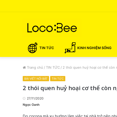
TIN TỨC
KINH NGHIỆM SỐNG
Trang chủ
/
TIN TỨC
/
2 thói quen huỷ hoại cơ thể còn
BÀI VIẾT NỔI BẬT
TIN TỨC
2 thói quen huỷ hoại cơ thể còn 
27/11/2020
Ngọc Oanh
Do corona mà xu hướng làm việc tại nhà trở nên ph