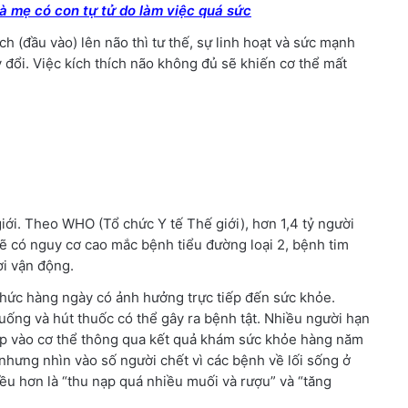
bà mẹ có con tự tử do làm việc quá sức
ch (đầu vào) lên não thì tư thế, sự linh hoạt và sức mạnh
 đổi. Việc kích thích não không đủ sẽ khiến cơ thể mất
giới. Theo WHO (Tổ chức Y tế Thế giới), hơn 1,4 tỷ người
i sẽ có nguy cơ cao mắc bệnh tiểu đường loại 2, bệnh tim
ời vận động.
 thức hàng ngày có ảnh hưởng trực tiếp đến sức khỏe.
uống và hút thuốc có thể gây ra bệnh tật. Nhiều người hạn
ạp vào cơ thể thông qua kết quả khám sức khỏe hàng năm
i nhưng nhìn vào số người chết vì các bệnh về lối sống ở
iều hơn là “thu nạp quá nhiều muối và rượu” và “tăng