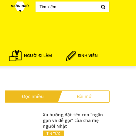
Search
for
NGƯỜI ĐI LÀM
SINH VIÊN
Đọc nhiều
Bài mới
Xu hướng đặt tên con “ngắn
gọn và dễ gọi” của cha mẹ
người Nhật
TIN TỨC