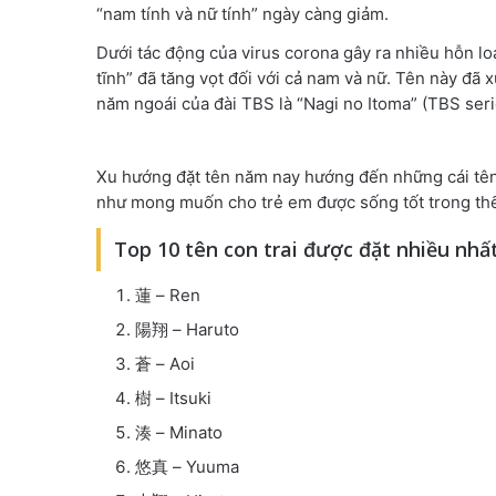
“nam tính và nữ tính” ngày càng giảm.
Dưới tác động của virus corona gây ra nhiều hỗn loạ
tĩnh” đã tăng vọt đối với cả nam và nữ. Tên này đã 
năm ngoái của đài TBS là “Nagi no Itoma” (TBS ser
Xu hướng đặt tên năm nay hướng đến những cái tên
như mong muốn cho trẻ em được sống tốt trong thế 
Top 10 tên con trai được đặt nhiều nhấ
蓮 – Ren
陽翔 – Haruto
蒼 – Aoi
樹 – Itsuki
湊 – Minato
悠真 – Yuuma