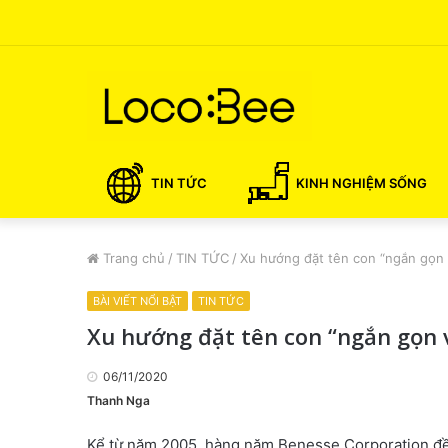
TIN TỨC
KINH NGHIỆM SỐNG
Trang chủ
/
TIN TỨC
/
Xu hướng đặt tên con “ngắn gọn 
BÀI VIẾT NỔI BẬT
TIN TỨC
Xu hướng đặt tên con “ngắn gọn 
06/11/2020
Thanh Nga
Kể từ năm 2005, hàng năm Benesse Corporation đều