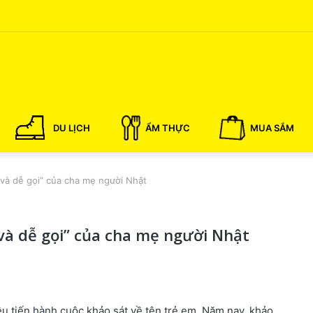
DU LỊCH
ẨM THỰC
MUA SẮM
và dễ gọi” của cha mẹ người Nhật
và dễ gọi” của cha mẹ người Nhật
 tiến hành cuộc khảo sát về tên trẻ em. Năm nay, khảo