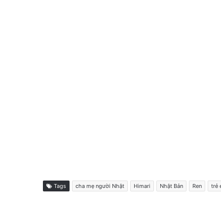
Tags
cha mẹ người Nhật
Himari
Nhật Bản
Ren
trẻ