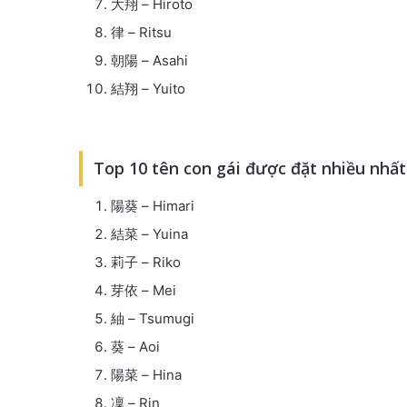
大翔 – Hiroto
律 – Ritsu
朝陽 – Asahi
結翔 – Yuito
Top 10 tên con gái được đặt nhiều nhất
陽葵 – Himari
結菜 – Yuina
莉子 – Riko
芽依 – Mei
紬 – Tsumugi
葵 – Aoi
陽菜 – Hina
凜 – Rin