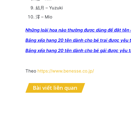
結月 – Yuzuki
澪 – Mio
Những loài hoa nào thường được dùng để đặt tên 
Bảng xếp hạng 20 tên dành cho bé trai được yêu 
Bảng xếp hạng 20 tên dành cho bé gái được yêu 
Theo
https://www.benesse.co.jp/
Bài viết liên quan