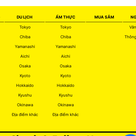
G
DU LỊCH
ẨM THỰC
MUA SẮM
NG
Tokyo
Tokyo
Văn
Chiba
Chiba
Thông
Yamanashi
Yamanashi
Aichi
Aichi
Osaka
Osaka
Kyoto
Kyoto
Hokkaido
Hokkaido
Kyushu
Kyushu
Okinawa
Okinawa
Địa điểm khác
Địa điểm khác