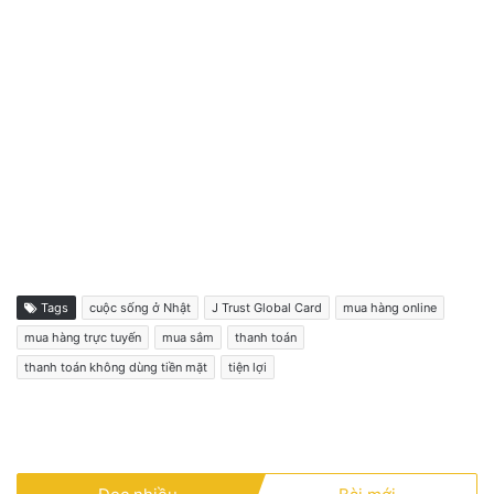
Tags
cuộc sống ở Nhật
J Trust Global Card
mua hàng online
mua hàng trực tuyến
mua sắm
thanh toán
thanh toán không dùng tiền mặt
tiện lợi