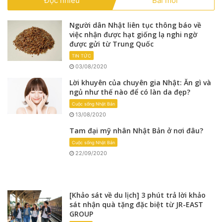
Đọc nhiều
Bài mới
Người dân Nhật liên tục thông báo về
việc nhận được hạt giống lạ nghi ngờ
được gửi từ Trung Quốc
TIN TỨC
03/08/2020
Lời khuyên của chuyên gia Nhật: Ăn gì và
ngủ như thế nào để có làn da đẹp?
Cuộc sống Nhật Bản
13/08/2020
Tam đại mỹ nhân Nhật Bản ở nơi đâu?
Cuộc sống Nhật Bản
22/09/2020
[Khảo sát về du lịch] 3 phút trả lời khảo
sát nhận quà tặng đặc biệt từ JR-EAST
GROUP