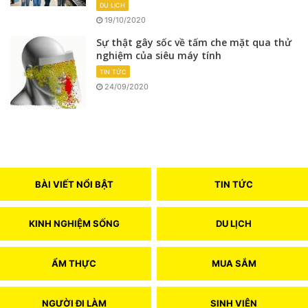
DU LỊCH
19/10/2020
Sự thật gây sốc về tấm che mặt qua thử
nghiệm của siêu máy tính
TIN TỨC
24/09/2020
BÀI VIẾT NỔI BẬT
TIN TỨC
KINH NGHIỆM SỐNG
DU LỊCH
ẨM THỰC
MUA SẮM
NGƯỜI ĐI LÀM
SINH VIÊN