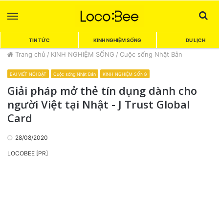
Menu
Sea
TIN TỨC
KINH NGHIỆM SỐNG
DU LỊCH
Trang chủ
/
KINH NGHIỆM SỐNG
/
Cuộc sống Nhật Bản
BÀI VIẾT NỔI BẬT
Cuộc sống Nhật Bản
KINH NGHIỆM SỐNG
Giải pháp mở thẻ tín dụng dành cho
người Việt tại Nhật - J Trust Global
Card
28/08/2020
LOCOBEE [PR]