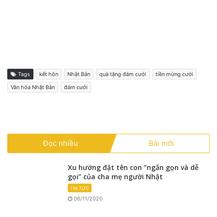
Tags
kết hôn
Nhật Bản
quà tặng đám cưới
tiền mừng cưới
Văn hóa Nhật Bản
đám cưới
Đọc nhiều
Bài mới
Xu hướng đặt tên con “ngắn gọn và dễ
gọi” của cha mẹ người Nhật
TIN TỨC
06/11/2020