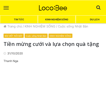
Menu
Sea
TIN TỨC
KINH NGHIỆM SỐNG
DU LỊCH
Trang chủ
/
KINH NGHIỆM SỐNG
/
Cuộc sống Nhật Bản
BÀI VIẾT NỔI BẬT
Cuộc sống Nhật Bản
KINH NGHIỆM SỐNG
Tiền mừng cưới và lựa chọn quà tặng
31/10/2020
Thanh Nga