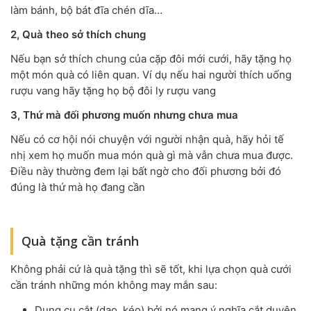
làm bánh, bộ bát đĩa chén dĩa…
2, Quà theo sở thích chung
Nếu bạn sở thích chung của cặp đôi mới cưới, hãy tặng họ
một món quà có liên quan. Ví dụ nếu hai người thích uống
rượu vang hãy tặng họ bộ đôi ly rượu vang
3, Thứ mà đối phương muốn nhưng chưa mua
Nếu có cơ hội nói chuyện với người nhận quà, hãy hỏi tế
nhị xem họ muốn mua món quà gì mà vẫn chưa mua được.
Điều này thường đem lại bất ngờ cho đối phương bởi đó
đúng là thứ mà họ đang cần
Quà tặng cần tránh
Không phải cứ là quà tặng thì sẽ tốt, khi lựa chọn quà cưới
cần tránh những món không may mắn sau:
Dụng cụ cắt (dao, kéo) bởi nó mang ý nghĩa cắt duyên