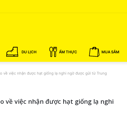
DU LỊCH
ẨM THỰC
MUA SẮM
o về việc nhận được hạt giống lạ nghi ngờ được gửi từ Trung
o về việc nhận được hạt giống lạ nghi