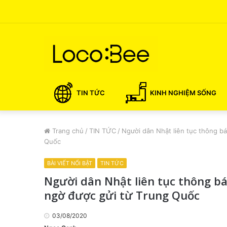
TIN TỨC
KINH NGHIỆM SỐNG
Trang chủ
/
TIN TỨC
/
Người dân Nhật liên tục thông bá
Quốc
BÀI VIẾT NỔI BẬT
TIN TỨC
Người dân Nhật liên tục thông bá
ngờ được gửi từ Trung Quốc
03/08/2020