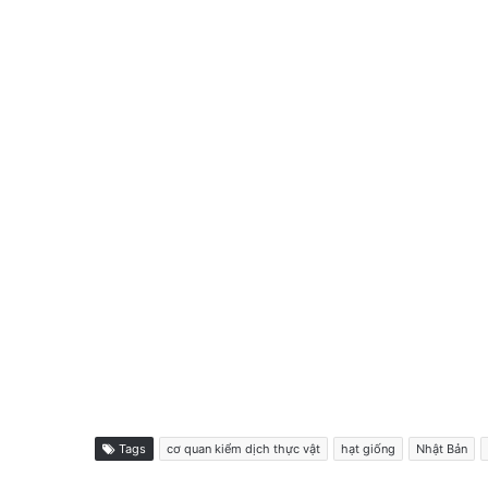
Tags
cơ quan kiểm dịch thực vật
hạt giống
Nhật Bản