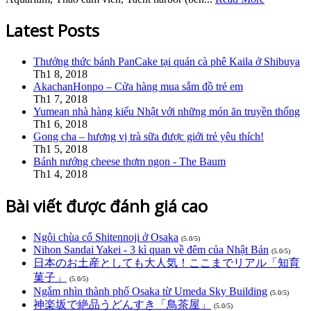
Latest Posts
Thưởng thức bánh PanCake tại quán cà phê Kaila ở Shibuya
Th1 8, 2018
AkachanHonpo – Cửa hàng mua sắm đồ trẻ em
Th1 7, 2018
Yumean nhà hàng kiểu Nhật với những món ăn truyền thống
Th1 6, 2018
Gong cha – hương vị trà sữa được giới trẻ yêu thích!
Th1 5, 2018
Bánh nướng cheese thơm ngon - The Baum
Th1 4, 2018
Bài viết được đánh giá cao
Ngôi chùa cổ Shitennoji ở Osaka
(5.0/5)
Nihon Sandai Yakei - 3 kì quan về đêm của Nhật Bản
(5.0/5)
日本のお土産としても大人気！ここまでリアル「知育
菓子」
(5.0/5)
Ngắm nhìn thành phố Osaka từ Umeda Sky Building
(5.0/5)
神楽坂で絶品うどんすき「鳥茶屋」
(5.0/5)