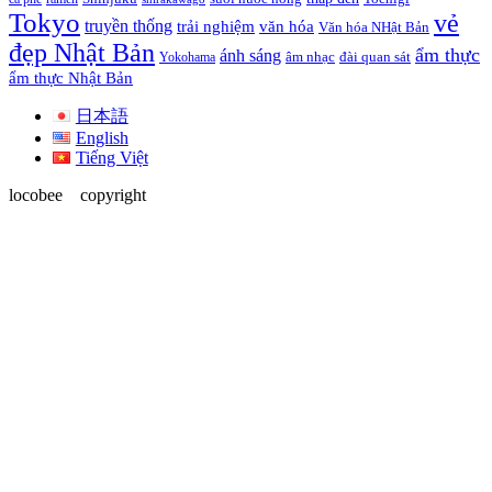
Tokyo
vẻ
truyền thống
trải nghiệm
văn hóa
Văn hóa NHật Bản
đẹp Nhật Bản
ẩm thực
ánh sáng
Yokohama
âm nhạc
đài quan sát
ẩm thực Nhật Bản
日本語
English
Tiếng Việt
locobee copyright