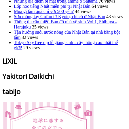
Những địa điểm bí mật trong anime ở Saitama
76 views
Lớp học tiếng Nhật miễn phí tại Nhật Bản
64 views
Mua gì làm quà chỉ với 500 yên?
44 views
Sơn móng tay Gofun từ Kyoto, chỉ có ở Nhật Bản
43 views
Thông tin cần thiết! Bản đồ nhà vệ sinh Vol.1, Shibuya -
Harajuku
35 views
Tận hưởng suối nước nóng của Nhật Bản tại nhà bằng bột
tắm
32 views
Tokyo SkyTree dịp lễ giáng sinh - cây thông cao nhất thế
giới!
29 views
LIXIL
Yakitori Daikichi
tabijo