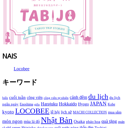
NAIS
Locobee
キーワード
du lịch
cảnh đêm
cuối tuần
công viên
du lịch
biển
công viên tự nhiên
JAPAN
Hokkaido
Harajuku
Hyogo
ngắn ngày
Enoshima
Kobe
gifu
LOCOBEE
kyoto
lễ hội
lịch sử
MACHI COLLECTION
mua sắm
Nhật Bản
món ngon
quà tặng
Osaka
mùa lá đỏ
pháo hoa
quán
thắp đèn
cà phê
ramen
Shinjuku
suối nước nóng
Tochigi
shirakawago