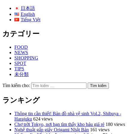
日本語
English
Tiếng Việt
カテゴリー
FOOD
NEWS
SHOPPING
SPOT
TIPS
未分類
Tìm kiếm cho:
ランキング
Thông tin cần thiết! Bản đồ nhà vệ sinh Vol.2, Shibuya -
Harajuku
624 views
Chợ trời Tokyo, nơi bạn tìm thấy kho báu giá rẻ
180 views
Nghệ thuật gấp giấy Origami Nhật Bản
161 views