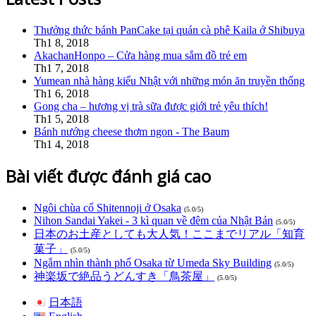
Thưởng thức bánh PanCake tại quán cà phê Kaila ở Shibuya
Th1 8, 2018
AkachanHonpo – Cửa hàng mua sắm đồ trẻ em
Th1 7, 2018
Yumean nhà hàng kiểu Nhật với những món ăn truyền thống
Th1 6, 2018
Gong cha – hương vị trà sữa được giới trẻ yêu thích!
Th1 5, 2018
Bánh nướng cheese thơm ngon - The Baum
Th1 4, 2018
Bài viết được đánh giá cao
Ngôi chùa cổ Shitennoji ở Osaka
(5.0/5)
Nihon Sandai Yakei - 3 kì quan về đêm của Nhật Bản
(5.0/5)
日本のお土産としても大人気！ここまでリアル「知育
菓子」
(5.0/5)
Ngắm nhìn thành phố Osaka từ Umeda Sky Building
(5.0/5)
神楽坂で絶品うどんすき「鳥茶屋」
(5.0/5)
日本語