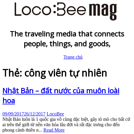
The traveling media that connects
people, things, and goods,
Trang chủ
Thẻ: công viên tự nhiên
Nhật Bản – đất nước của muôn loài
hoa
09/09/2017
26/12/2017
LocoBee
Nhật Bản luôn là 1 quốc gia vô cùng đặc biệt, gây tò mò cho bất cứ
ai trên thế giới từ nền văn hóa lâu đời và rất đặc trưng cho đến
phong cảnh thiên n...
Read More