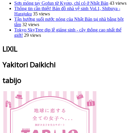
Sơn móng tay Gofun từ Kyoto, chỉ có ở Nhật Bản
43 views
Thông tin cần thiết! Bản đồ nhà vệ sinh Vol.1, Shibuya -
Harajuku
35 views
Tận hưởng suối nước nóng của Nhật Bản tại nhà bằng bột
tắm
32 views
Tokyo SkyTree dịp lễ giáng sinh - cây thông cao nhất thế
giới!
29 views
LIXIL
Yakitori Daikichi
tabijo