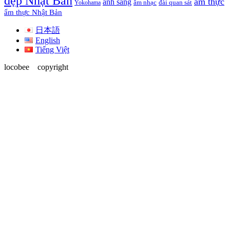
đẹp Nhật Bản
ẩm thực
ánh sáng
Yokohama
âm nhạc
đài quan sát
ẩm thực Nhật Bản
日本語
English
Tiếng Việt
locobee copyright