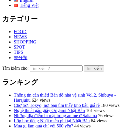
English
Tiếng Việt
カテゴリー
FOOD
NEWS
SHOPPING
SPOT
TIPS
未分類
Tìm kiếm cho:
ランキング
Thông tin cần thiết! Bản đồ nhà vệ sinh Vol.2, Shibuya -
Harajuku
624 views
Chợ trời Tokyo, nơi bạn tìm thấy kho báu giá rẻ
180 views
Nghệ thuật gấp giấy Origami Nhật Bản
161 views
Những địa điểm bí mật trong anime ở Saitama
76 views
Lớp học tiếng Nhật miễn phí tại Nhật Bản
64 views
Mua gì làm quà chỉ với 500 yên?
44 views