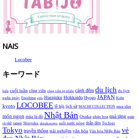
NAIS
Locobee
キーワード
du lịch
cảnh đêm
cuối tuần
công viên
du lịch
biển
công viên tự nhiên
JAPAN
Hokkaido
Harajuku
Hyogo
ngắn ngày
Enoshima
Kobe
gifu
LOCOBEE
kyoto
lễ hội
lịch sử
MACHI COLLECTION
mua sắm
Nhật Bản
món ngon
quà tặng
Osaka
mùa lá đỏ
pháo hoa
quán
thắp đèn
cà phê
ramen
Shinjuku
suối nước nóng
Tochigi
shirakawago
Tokyo
vẻ
truyền thống
trải nghiệm
văn hóa
Văn hóa NHật Bản