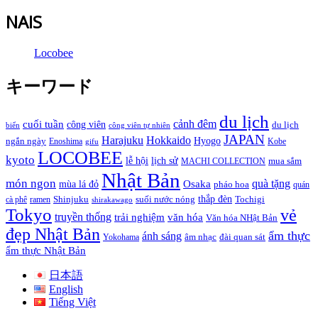
NAIS
Locobee
キーワード
du lịch
cảnh đêm
cuối tuần
công viên
du lịch
biển
công viên tự nhiên
JAPAN
Hokkaido
Harajuku
Hyogo
ngắn ngày
Enoshima
Kobe
gifu
LOCOBEE
kyoto
lễ hội
lịch sử
MACHI COLLECTION
mua sắm
Nhật Bản
món ngon
quà tặng
Osaka
mùa lá đỏ
pháo hoa
quán
thắp đèn
cà phê
ramen
Shinjuku
suối nước nóng
Tochigi
shirakawago
Tokyo
vẻ
truyền thống
trải nghiệm
văn hóa
Văn hóa NHật Bản
đẹp Nhật Bản
ẩm thực
ánh sáng
Yokohama
âm nhạc
đài quan sát
ẩm thực Nhật Bản
日本語
English
Tiếng Việt