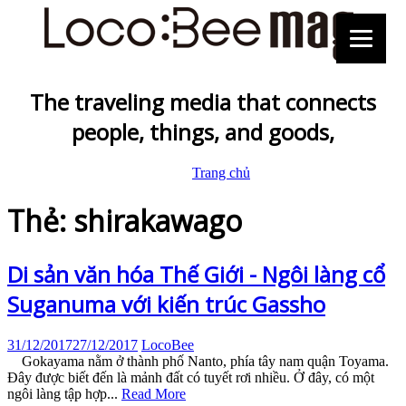
The traveling media that connects
people, things, and goods,
Trang chủ
Thẻ: shirakawago
Di sản văn hóa Thế Giới - Ngôi làng cổ
Suganuma với kiến trúc Gassho
31/12/2017
27/12/2017
LocoBee
Gokayama nằm ở thành phố Nanto, phía tây nam quận Toyama.
Đây được biết đến là mảnh đất có tuyết rơi nhiều. Ở đây, có một
ngôi làng tập hợp...
Read More