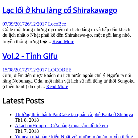
Lạc lối ở khu làng cổ Shirakawago
07/09/2017
26/12/2017
LocoBee
Có lẽ một trong những địa điểm du lịch đáng đi và hấp dẫn khách
du lịch nhất ở Nhật phải kể đến Shirakawa-go, một ngôi làng nhỏ,
truyền thống trưng b�...
Read More
Vol.2 - Tỉnh Gifu
15/08/2017
27/12/2017
LOCOBEE
Gifu, điểm đến được khách du lịch nước ngoài chú ý Người ta nói
rằng Nobunaga Oda, một nhân vật lịch sử nổi tiếng từ thời Sengoku
(chiến tranh) đã đặt ...
Read More
Latest Posts
Thưởng thức bánh PanCake tại quán cà phê Kaila ở Shibuya
Th1 8, 2018
AkachanHonpo – Cửa hàng mua sắm đồ trẻ em
Th1 7, 2018
Yumean nhà hàng kiểu Nhật với những món ăn truyền thống