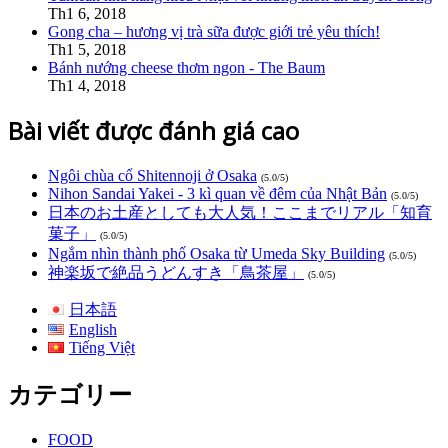
Th1 6, 2018
Gong cha – hương vị trà sữa được giới trẻ yêu thích!
Th1 5, 2018
Bánh nướng cheese thơm ngon - The Baum
Th1 4, 2018
Bài viết được đánh giá cao
Ngôi chùa cổ Shitennoji ở Osaka
(5.0/5)
Nihon Sandai Yakei - 3 kì quan về đêm của Nhật Bản
(5.0/5)
日本のお土産としても大人気！ここまでリアル「知育
菓子」
(5.0/5)
Ngắm nhìn thành phố Osaka từ Umeda Sky Building
(5.0/5)
神楽坂で絶品うどんすき「鳥茶屋」
(5.0/5)
日本語
English
Tiếng Việt
カテゴリー
FOOD