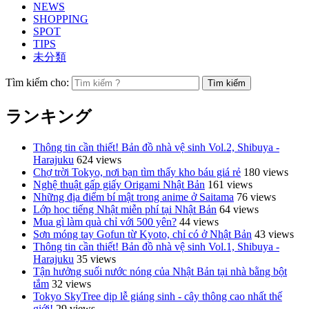
NEWS
SHOPPING
SPOT
TIPS
未分類
Tìm kiếm cho:
ランキング
Thông tin cần thiết! Bản đồ nhà vệ sinh Vol.2, Shibuya -
Harajuku
624 views
Chợ trời Tokyo, nơi bạn tìm thấy kho báu giá rẻ
180 views
Nghệ thuật gấp giấy Origami Nhật Bản
161 views
Những địa điểm bí mật trong anime ở Saitama
76 views
Lớp học tiếng Nhật miễn phí tại Nhật Bản
64 views
Mua gì làm quà chỉ với 500 yên?
44 views
Sơn móng tay Gofun từ Kyoto, chỉ có ở Nhật Bản
43 views
Thông tin cần thiết! Bản đồ nhà vệ sinh Vol.1, Shibuya -
Harajuku
35 views
Tận hưởng suối nước nóng của Nhật Bản tại nhà bằng bột
tắm
32 views
Tokyo SkyTree dịp lễ giáng sinh - cây thông cao nhất thế
giới!
29 views