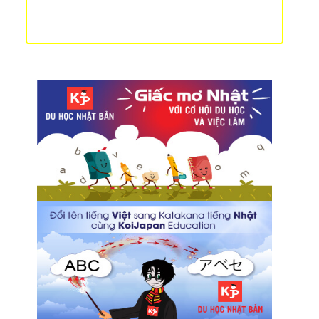
Hương vị đồ uống Starbucks Sakura chỉ có ở Nhật
Bản
Sự đa dạng về các loại trà Nhật Bản