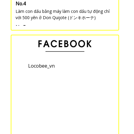
Làm con dấu bằng máy làm con dấu tự động chỉ
với 500 yên ở Don Quijote (ドンキホーテ)
Sữa đậu nành hương vị sô cô la bạc hà của
Kikkoman
Don Quijote (ドンキホーテ) - Một trong những cửa
hàng thú vị nhất Nhật Bản được nhiều người nước
Locobee_vn
ngoài ưa thích
Quà lưu niệm Osaka! Madame Brulee ở Madame
Shinco
Khám phá phòng quan sát cách Shibuya 2 ga -
Tháp Carrot ở Sangenjaya