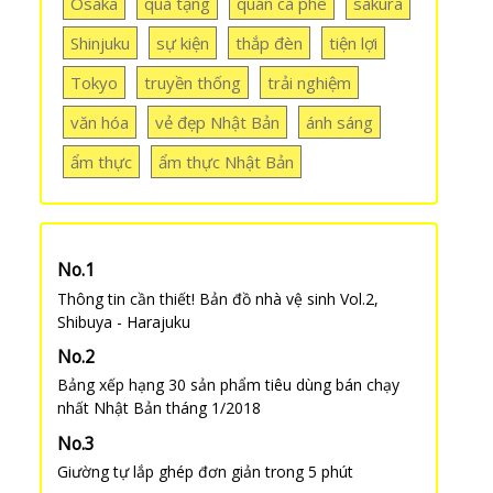
Osaka
quà tặng
quán cà phê
sakura
Shinjuku
sự kiện
thắp đèn
tiện lợi
Tokyo
truyền thống
trải nghiệm
văn hóa
vẻ đẹp Nhật Bản
ánh sáng
ẩm thực
ẩm thực Nhật Bản
Thông tin cần thiết! Bản đồ nhà vệ sinh Vol.2,
Shibuya - Harajuku
Bảng xếp hạng 30 sản phẩm tiêu dùng bán chạy
nhất Nhật Bản tháng 1/2018
Giường tự lắp ghép đơn giản trong 5 phút