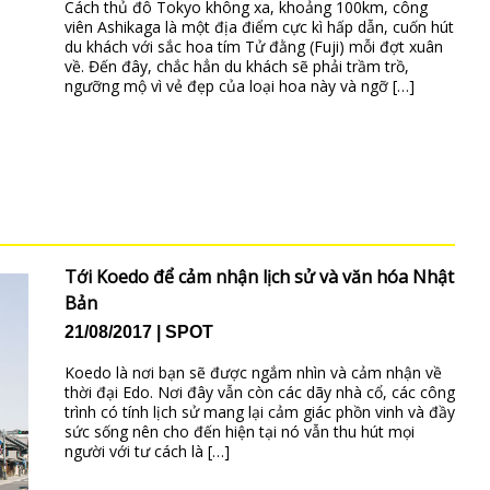
Cách thủ đô Tokyo không xa, khoảng 100km, công
viên Ashikaga là một địa điểm cực kì hấp dẫn, cuốn hút
du khách với sắc hoa tím Tử đằng (Fuji) mỗi đợt xuân
về. Đến đây, chắc hẳn du khách sẽ phải trầm trồ,
ngưỡng mộ vì vẻ đẹp của loại hoa này và ngỡ […]
Tới Koedo để cảm nhận lịch sử và văn hóa Nhật
Bản
21/08/2017
SPOT
Koedo là nơi bạn sẽ được ngắm nhìn và cảm nhận về
thời đại Edo. Nơi đây vẫn còn các dãy nhà cổ, các công
trình có tính lịch sử mang lại cảm giác phồn vinh và đầy
sức sống nên cho đến hiện tại nó vẫn thu hút mọi
người với tư cách là […]