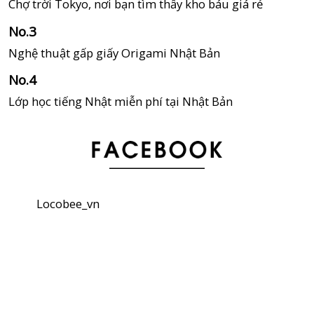
Chợ trời Tokyo, nơi bạn tìm thấy kho báu giá rẻ
Nghệ thuật gấp giấy Origami Nhật Bản
Lớp học tiếng Nhật miễn phí tại Nhật Bản
Hướng dẫn cách sử dụng thẻ IC để đi tàu điện ở Nhật
Bản
Locobee_vn
Những địa điểm bí mật trong anime ở Saitama
Sơn móng tay Gofun từ Kyoto, chỉ có ở Nhật Bản
Ăn thỏa thích Karashimentaiko ở “Hakata Motsunabe