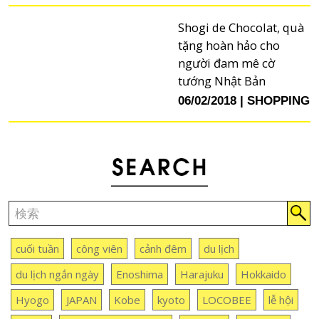
Shogi de Chocolat, quà
tặng hoàn hảo cho
người đam mê cờ
tướng Nhật Bản
06/02/2018
SHOPPING
cuối tuần
công viên
cảnh đêm
du lịch
du lịch ngắn ngày
Enoshima
Harajuku
Hokkaido
Hyogo
JAPAN
Kobe
kyoto
LOCOBEE
lễ hội