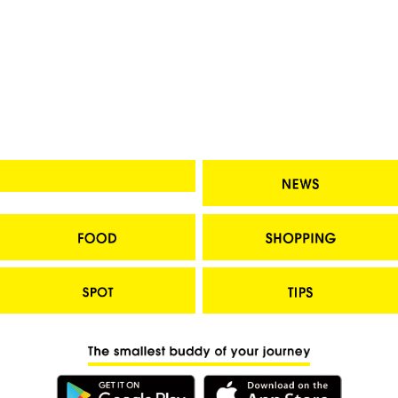
Yamaya”, ga Hamamatsucho
Mua gì làm quà chỉ với 500 yên?
Bạn mất bao nhiêu tiền để di chuyển từ Tokyo đến sân
bay Narita và Haneda (Tokyo)?