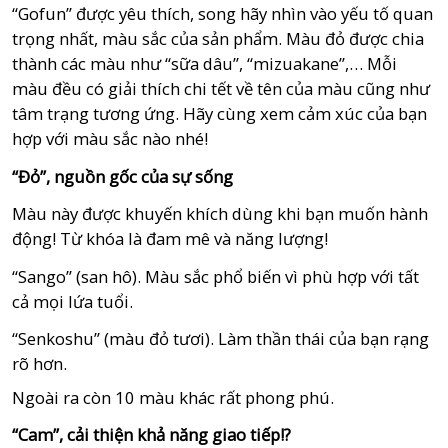
“Gofun” được yêu thích, song hãy nhìn vào yếu tố quan
trọng nhất, màu sắc của sản phẩm. Màu đỏ được chia
thành các màu như “sữa dâu”, “mizuakane”,… Mỗi
màu đều có giải thích chi tết về tên của màu cũng như
tâm trạng tương ứng. Hãy cùng xem cảm xúc của bạn
hợp với màu sắc nào nhé!
“Đỏ”, nguồn gốc của sự sống
Màu này được khuyến khích dùng khi bạn muốn hành
động! Từ khóa là đam mê và năng lượng!
“Sango” (san hô). Màu sắc phổ biến vì phù hợp với tất
cả mọi lứa tuổi.
“Senkoshu” (màu đỏ tươi). Làm thần thái của bạn rạng
rõ hơn.
Ngoài ra còn 10 màu khác rất phong phú.
“Cam”, cải thiện khả năng giao tiếp!?