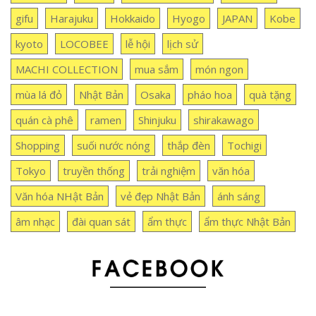
gifu
Harajuku
Hokkaido
Hyogo
JAPAN
Kobe
kyoto
LOCOBEE
lễ hội
lịch sử
MACHI COLLECTION
mua sắm
món ngon
mùa lá đỏ
Nhật Bản
Osaka
pháo hoa
quà tặng
quán cà phê
ramen
Shinjuku
shirakawago
Shopping
suối nước nóng
thắp đèn
Tochigi
Tokyo
truyền thống
trải nghiệm
văn hóa
Văn hóa NHật Bản
vẻ đẹp Nhật Bản
ánh sáng
âm nhạc
đài quan sát
ẩm thực
ẩm thực Nhật Bản