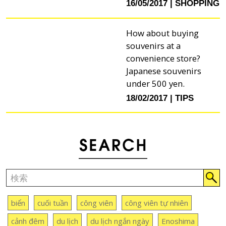
16/05/2017
SHOPPING
How about buying
souvenirs at a
convenience store?
Japanese souvenirs
under 500 yen.
18/02/2017
TIPS
biển
cuối tuần
công viên
công viên tự nhiên
cảnh đêm
du lịch
du lịch ngắn ngày
Enoshima