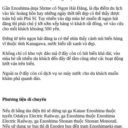
Gần Enoshima-jinja Shrine có Ngọn Hải Đăng, là địa điểm du lịch
vào lúc hoàng hôn hay những ngày thời tiết đẹp có thể thấy được
toàn bộ núi Phú Sĩ. Tuy nhiên vào dịp mùa hè muốn đi ngọn hải
đăng thì phải chú ý tới sớm xếp hàng vì khách rất đông, vé vào cửa
cho mỗi khách khoảng 500 yên.
Đứng từ trên ngọn hải đăng ta có thể nhìn thấy cảnh núi biển hùng
vĩ thuộc tỉnh Kanagawa, nước biển rất xanh và đẹp.
Không chỉ có khu vực đảo mà ở đây còn có bãi biển khá dài, vào
mùa hè rất nhiều du khách đến đây để tắm cũng như các hoạt động
lướt ván trên biển.
Ngoài ra ở đây còn có dịch vụ xe máy nước cho du khách muốn
khám phá quanh đảo.
Phương tiện di chuyển
Nếu đi bằng tàu điện thì sẽ dừng tại ga Katase Enoshima thuộc
tuyến Odakyu Electric Railway, ga Enoshima thuộc Enoshima
Electric Railway, ga Enoshima Shonan thuộc Shonan Monorail.
Nếu sử dụng xe bus thì đi Enoden bus đến trạm Enoshimaeki-mae.