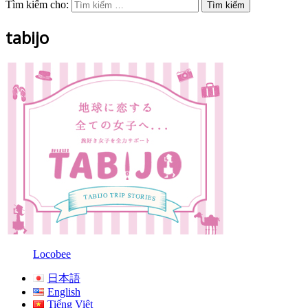
Tìm kiếm cho:
tabijo
Locobee
日本語
English
Tiếng Việt