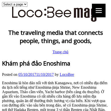
The traveling media that connects
people, things, and goods,
Trang chủ
Khám phá đảo Enoshima
Posted on
05/10/2017
11/10/2017
by
LocoBee
Enoshima là hòn đảo nối với tỉnh Kanagawa, nơi có nhiều địa điểm
du lịch nổi tiếng như Enoshima-jinja Shrine, New Enoshima
Aquarium, Thảo cầm viên, Yacht harbor (bến cảng du thuyền). Ở
gần lối vào Enoshima có rất nhiều cửa hàng đồ lưu niệm địa
phương, quán ăn để thưởng thức hương vị của biển. Khi vượt qua
con đường dốc vào sâu bên trong đảo, sẽ có Enoshima-jinja Shrine,
nơi thờ Hadaka Benten, một trong 3 vị thần Benten của Nhật Bản.