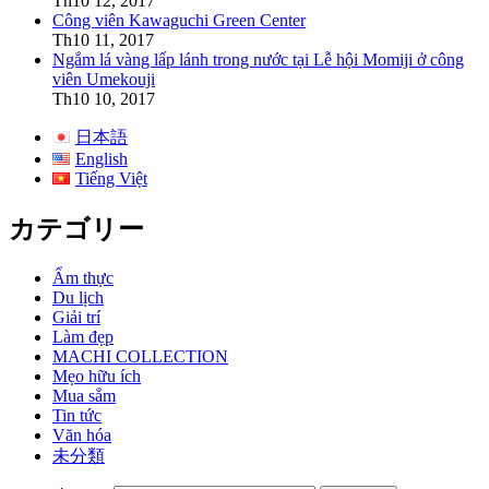
Th10 12, 2017
Công viên Kawaguchi Green Center
Th10 11, 2017
Ngắm lá vàng lấp lánh trong nước tại Lễ hội Momiji ở công
viên Umekouji
Th10 10, 2017
日本語
English
Tiếng Việt
カテゴリー
Ẩm thực
Du lịch
Giải trí
Làm đẹp
MACHI COLLECTION
Mẹo hữu ích
Mua sắm
Tin tức
Văn hóa
未分類