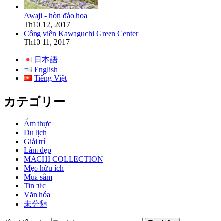
Awaji - hòn đảo hoa
Th10 12, 2017
Công viên Kawaguchi Green Center
Th10 11, 2017
日本語
English
Tiếng Việt
カテゴリー
Ẩm thực
Du lịch
Giải trí
Làm đẹp
MACHI COLLECTION
Mẹo hữu ích
Mua sắm
Tin tức
Văn hóa
未分類