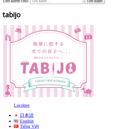
Tìm kiếm cho:
tabijo
Locobee
日本語
English
Tiếng Việt