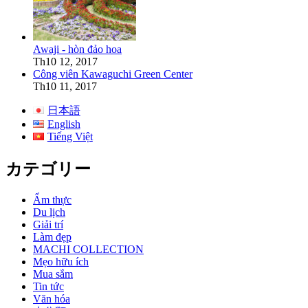
Awaji - hòn đảo hoa
Th10 12, 2017
Công viên Kawaguchi Green Center
Th10 11, 2017
日本語
English
Tiếng Việt
カテゴリー
Ẩm thực
Du lịch
Giải trí
Làm đẹp
MACHI COLLECTION
Mẹo hữu ích
Mua sắm
Tin tức
Văn hóa