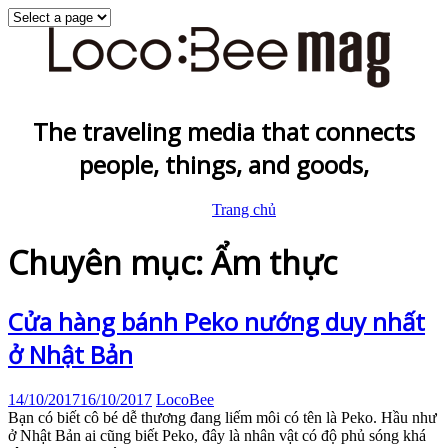
The traveling media that connects
people, things, and goods,
Trang chủ
Chuyên mục: Ẩm thực
Cửa hàng bánh Peko nướng duy nhất
ở Nhật Bản
14/10/2017
16/10/2017
LocoBee
Bạn có biết cô bé dễ thương đang liếm môi có tên là Peko. Hầu như
ở Nhật Bản ai cũng biết Peko, đây là nhân vật có độ phủ sóng khá