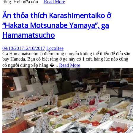
rộng. Hơn nữa còn ...
Read More
Ăn thỏa thích Karashimentaiko ở
“Hakata Motsunabe Yamaya”, ga
Hamamatsucho
09/10/2017
12/10/2017
LocoBee
Ga Hamamatsucho là điểm trung chuyển không thể thiếu để đến sân
bay Haneda. Bạn có biết rằng ở ga này có 1 cửa hàng lúc nào cũng
có người đứng xếp hàng �...
Read More