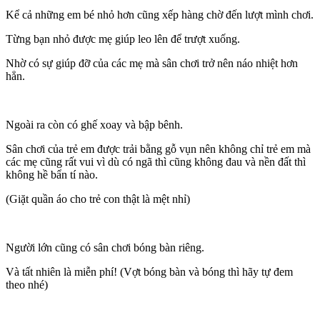
Kể cả những em bé nhỏ hơn cũng xếp hàng chờ đến lượt mình chơi.
Từng bạn nhỏ được mẹ giúp leo lên để trượt xuống.
Nhờ có sự giúp đỡ của các mẹ mà sân chơi trở nên náo nhiệt hơn
hẳn.
Ngoài ra còn có ghế xoay và bập bênh.
Sân chơi của trẻ em được trải bằng gỗ vụn nên không chỉ trẻ em mà
các mẹ cũng rất vui vì dù có ngã thì cũng không đau và nền đất thì
không hề bẩn tí nào.
(Giặt quần áo cho trẻ con thật là mệt nhỉ)
Người lớn cũng có sân chơi bóng bàn riêng.
Và tất nhiên là miễn phí! (Vợt bóng bàn và bóng thì hãy tự đem
theo nhé)