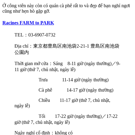
Ở công viên này còn có quán cà phê rất to và đẹp để bạn nghỉ ngơi
cũng như hẹn hò gặp gỡ.
Racines FARM to PARK
TEL
：
03-6907-0732
Địa chỉ：東京都豊島区南池袋
2-21-1
豊島区南池袋
公園内
Thời gian mở cửa：Sáng
8-11 giờ
(ngày thường)／
9-
11 giờ
(thứ 7, chủ nhật, ngày lễ)
Trưa
11-14 giờ (ngày thường)
Cà phê
14-17 giờ (ngày thường)
Chiều
11-17 giờ (thứ 7, chủ nhật,
ngày lễ)
Tối
17-22 giờ (ngày thường)
／
17-22
giờ (thứ 7, chủ nhật, ngày lễ)
Ngày nghỉ cố định：không có