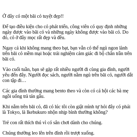
Ở đây có một bãi cỏ tuyệt đẹp!!
Để tạo điều kiện cho cỏ phát triển, công viên có quy định những
ngày được vào bãi cỏ và những ngày không được vào bãi cỏ. Do
đó, cỏ ở đây mọc rất đẹp và đều.
Ngay cả khi không mang theo bạt, bạn vẫn có thể ngủ ngon lành
trên bãi cỏ mềm mại hoặc trải nghiệm cảm giác đi bộ chân trần trên
bãi cỏ.
Vào cuối tuần, bạn sẽ gặp rất nhiều người đi cùng gia đình, người
yêu đến đây. Người đọc sách, người nằm ngủ trên bãi cỏ, người dắt
con tập đi…
Các gia đình thường mang bento theo và còn có cả hội các bà mẹ
ngồi uống trà tán gẫu.
Khi nằm trên bãi cỏ, đã có lúc tôi còn giật mình tự hỏi đây có phải
là Tokyo, là Ikebukuro nhộn nhịp bình thường không?
Trẻ con rất thích thú vì có sân chơi dành cho chúng.
Chúng thường leo lên trên đỉnh rồi trượt xuống.