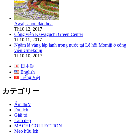
Awaji - hòn đảo hoa
Th10 12, 2017
Công viên Kawaguchi Green Center
Th10 11, 2017
Ngắm lá vàng lấp lánh trong nước tại Lễ hội Momiji ở công
viên Umekouji
Th10 10, 2017
日本語
English
Tiếng Việt
カテゴリー
Ẩm thực
Du lịch
Giải trí
Làm đẹp
MACHI COLLECTION
Mẹo hữu ích