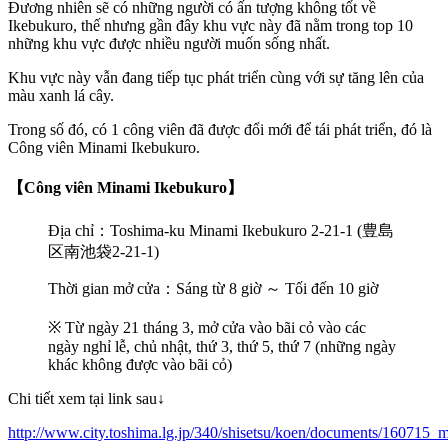
Đương nhiên sẽ có những người có ấn tượng không tốt về
Ikebukuro, thế nhưng gần đây khu vực này đã nằm trong top 10
những khu vực được nhiều người muốn sống nhất.
Khu vực này vẫn đang tiếp tục phát triển cùng với sự tăng lên của
màu xanh lá cây.
Trong số đó, có 1 công viên đã được đổi mới để tái phát triển, đó là
Công viên Minami Ikebukuro.
【Công viên Minami Ikebukuro】
Địa chỉ：Toshima-ku Minami Ikebukuro 2-21-1 (豊島
区南池袋
2-21-1)
Thời gian mở cửa：Sáng từ 8 giờ ～ Tối đến 10 giờ
※ Từ ngày 21 tháng 3, mở cửa vào bãi cỏ vào các
ngày nghỉ lễ, chủ nhật, thứ 3, thứ 5, thứ 7 (những ngày
khác không được vào bãi cỏ)
Chi tiết xem tại link sau
↓
http://www.city.toshima.lg.jp/340/shisetsu/koen/documents/160715