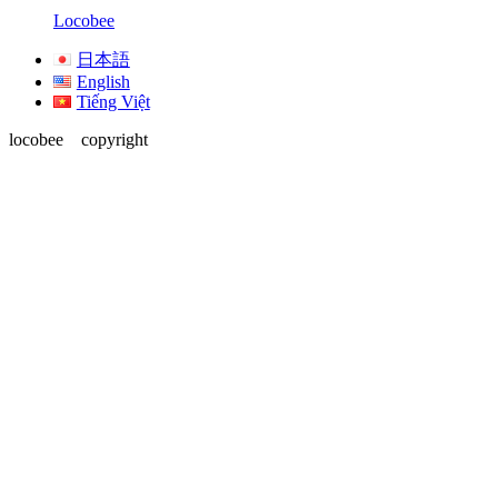
Locobee
日本語
English
Tiếng Việt
locobee copyright