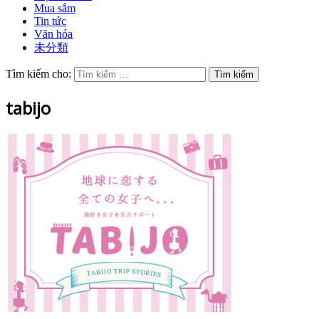
Mua sắm
Tin tức
Văn hóa
未分類
Tìm kiếm cho:
tabijo