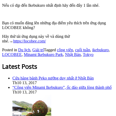
Nếu có dịp đến Ikebukuro nhất định hãy đến đây 1 lần nhé.
Bạn có muốn đăng lên những địa điểm yêu thích trên ứng dụng
LOCOBEE không?
Hãy thử tải ứng dụng này về và dùng thử
nhé.
→
https://locobee.com/
Posted in
Du lịch
,
Giải trí
Tagged
công viên
,
cuối tuần
,
ikebukuro
,
LOCOBEE
,
Minami Ikebukuro Park
,
Nhật Bản
,
Tokyo
Latest Posts
Cửa hàng bánh Peko nướng duy nhất ở Nhật Bản
Th10 13, 2017
“Công viên Minami Ikebukuro”, ốc đảo giữa lòng thành phố
Th10 13, 2017