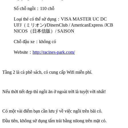
Số chỗ ngồi：
110 chỗ
Loại thẻ có thể sử dụng：
VISA MASTER UC DC
UFJ
（ミリオン)
/DinersClub / AmericanExpress /JCB
NICOS
（日本信販）
/ SAISON
Chỗ đậu xe：không có
Website：
http://racines-park.com/
Tầng 2 là cà phê sách, có cung cấp Wifi miễn phí.
Nếu thời tiết đẹp thì ngồi ăn ở ngoài trời là tuyệt vời nhất!
Có một vài điểm bạn cần lưu ý về việc ngồi trên bãi cỏ.
Đầu tiên, không sử dụng tấm trải bằng nilong trên mặt cỏ.