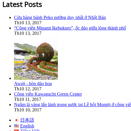
Latest Posts
Cửa hàng bánh Peko nướng duy nhất ở Nhật Bản
Th10 13, 2017
“Công viên Minami Ikebukuro”, ốc đảo giữa lòng thành phố
Th10 13, 2017
Awaji - hòn đảo hoa
Th10 12, 2017
Công viên Kawaguchi Green Center
Th10 11, 2017
Ngắm lá vàng lấp lánh trong nước tại Lễ hội Momiji ở công v
Th10 10, 2017
日本語
English