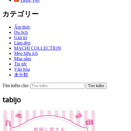
Tiếng Việt
カテゴリー
Ẩm thực
Du lịch
Giải trí
Làm đẹp
MACHI COLLECTION
Mẹo hữu ích
Mua sắm
Tin tức
Văn hóa
未分類
Tìm kiếm cho:
tabijo