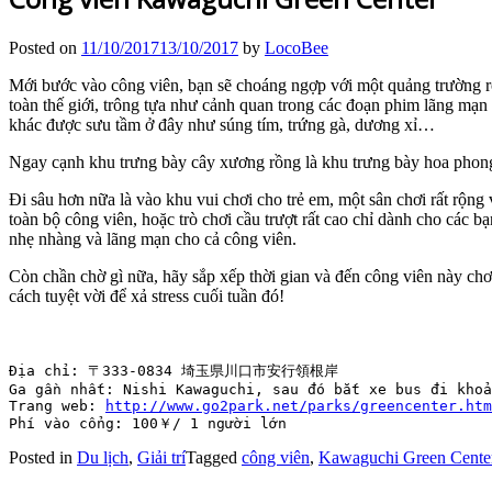
Posted on
11/10/2017
13/10/2017
by
LocoBee
Mới bước vào công viên, bạn sẽ choáng ngợp với một quảng trường rộng
toàn thế giới, trông tựa như cảnh quan trong các đoạn phim lãng mạ
khác được sưu tầm ở đây như súng tím, trứng gà, dương xỉ…
Ngay cạnh khu trưng bày cây xương rồng là khu trưng bày hoa phong 
Đi sâu hơn nữa là vào khu vui chơi cho trẻ em, một sân chơi rất rộng 
toàn bộ công viên, hoặc trò chơi cầu trượt rất cao chỉ dành cho các
nhẹ nhàng và lãng mạn cho cả công viên.
Còn chần chờ gì nữa, hãy sắp xếp thời gian và đến công viên này chơ
cách tuyệt vời để xả stress cuối tuần đó!
Địa chỉ: 〒333-0834 埼玉県川口市安行領根岸

Ga gần nhất: Nishi Kawaguchi, sau đó bắt xe bus đi khoả
Trang web: 
http://www.go2park.net/parks/greencenter.htm
Phí vào cổng: 100￥/ 1 người lớn
Posted in
Du lịch
,
Giải trí
Tagged
công viên
,
Kawaguchi Green Cente