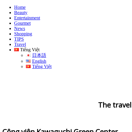
Home
Beauty
Entertainment
Gourmet
News
Shopping
TIPS
Travel
Tiếng Việt
日本語
English
Tiếng Việt
The travel
Công viên Kawaguchi Green Center