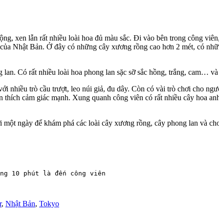
, xen lẫn rất nhiều loài hoa đủ màu sắc. Đi vào bên trong công viên, 
n của Nhật Bản. Ở đây có những cây xương rồng cao hơn 2 mét, có nhữ
lan. Có rất nhiều loài hoa phong lan sặc sỡ sắc hồng, trắng, cam… và 
với nhiều trò cầu trượt, leo núi giả, đu dây. Còn có vài trò chơi cho 
 bạn thích cảm giác mạnh. Xung quanh công viên có rất nhiều cây hoa 
i một ngày để khám phá các loài cây xương rồng, cây phong lan và cho 
ng 10 phút là đến công viên

r
,
Nhật Bản
,
Tokyo