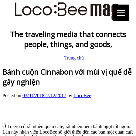
The traveling media that connects
people, things, and goods,
Trang chủ
Bánh cuộn Cinnabon với mùi vị quế dễ
gây nghiện
Posted on
03/01/2018
27/12/2017
by
LocoBee
Ở Tokyo có rất nhiều quán cafe, rất nhiều tiệm bánh ngọt rất ngon.
Lần này nhân viên LocoBee sẽ giới thiệu đến các bạn một quán cafe