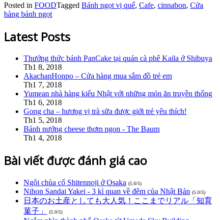
Posted in
FOOD
Tagged
Bánh ngọt vị quế
,
Cafe
,
cinnabon
,
Cửa
hàng bánh ngọt
Latest Posts
Thưởng thức bánh PanCake tại quán cà phê Kaila ở Shibuya
Th1 8, 2018
AkachanHonpo – Cửa hàng mua sắm đồ trẻ em
Th1 7, 2018
Yumean nhà hàng kiểu Nhật với những món ăn truyền thống
Th1 6, 2018
Gong cha – hương vị trà sữa được giới trẻ yêu thích!
Th1 5, 2018
Bánh nướng cheese thơm ngon - The Baum
Th1 4, 2018
Bài viết được đánh giá cao
Ngôi chùa cổ Shitennoji ở Osaka
(5.0/5)
Nihon Sandai Yakei - 3 kì quan về đêm của Nhật Bản
(5.0/5)
日本のお土産としても大人気！ここまでリアル「知育
菓子」
(5.0/5)