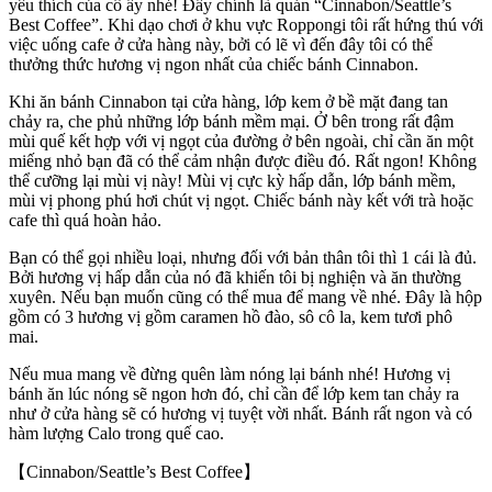
yêu thích của cô ấy nhé! Đấy chính là quán “Cinnabon/Seattle’s
Best Coffee”. Khi dạo chơi ở khu vực Roppongi tôi rất hứng thú với
việc uống cafe ở cửa hàng này, bởi có lẽ vì đến đây tôi có thể
thưởng thức hương vị ngon nhất của chiếc bánh Cinnabon.
Khi ăn bánh Cinnabon tại cửa hàng, lớp kem ở bề mặt đang tan
chảy ra, che phủ những lớp bánh mềm mại. Ở bên trong rất đậm
mùi quế kết hợp với vị ngọt của đường ở bên ngoài, chỉ cần ăn một
miếng nhỏ bạn đã có thể cảm nhận được điều đó. Rất ngon! Không
thể cưỡng lại mùi vị này! Mùi vị cực kỳ hấp dẫn, lớp bánh mềm,
mùi vị phong phú hơi chút vị ngọt. Chiếc bánh này kết với trà hoặc
cafe thì quá hoàn hảo.
Bạn có thể gọi nhiều loại, nhưng đối với bản thân tôi thì 1 cái là đủ.
Bởi hương vị hấp dẫn của nó đã khiến tôi bị nghiện và ăn thường
xuyên. Nếu bạn muốn cũng có thể mua để mang về nhé. Đây là hộp
gồm có 3 hương vị gồm caramen hồ đào, sô cô la, kem tươi phô
mai.
Nếu mua mang về đừng quên làm nóng lại bánh nhé! Hương vị
bánh ăn lúc nóng sẽ ngon hơn đó, chỉ cần để lớp kem tan chảy ra
như ở cửa hàng sẽ có hương vị tuyệt vời nhất. Bánh rất ngon và có
hàm lượng Calo trong quế cao.
【Cinnabon/Seattle’s Best Coffee】