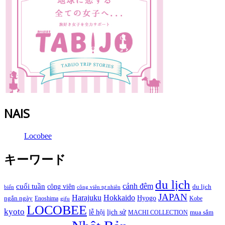
NAIS
Locobee
キーワード
du lịch
cảnh đêm
cuối tuần
công viên
du lịch
biển
công viên tự nhiên
JAPAN
Hokkaido
Harajuku
Hyogo
ngắn ngày
Enoshima
Kobe
gifu
LOCOBEE
kyoto
lễ hội
lịch sử
MACHI COLLECTION
mua sắm