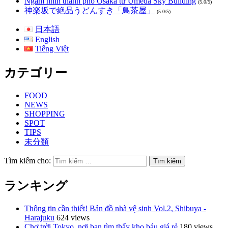
Ngắm nhìn thành phố Osaka từ Umeda Sky Building
(5.0/5)
神楽坂で絶品うどんすき「鳥茶屋」
(5.0/5)
日本語
English
Tiếng Việt
カテゴリー
FOOD
NEWS
SHOPPING
SPOT
TIPS
未分類
Tìm kiếm cho:
ランキング
Thông tin cần thiết! Bản đồ nhà vệ sinh Vol.2, Shibuya -
Harajuku
624 views
Chợ trời Tokyo, nơi bạn tìm thấy kho báu giá rẻ
180 views