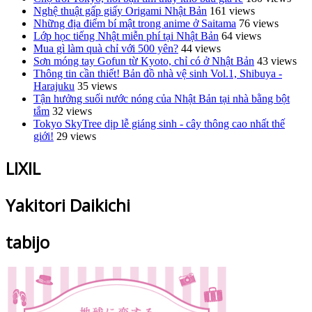
Nghệ thuật gấp giấy Origami Nhật Bản
161 views
Những địa điểm bí mật trong anime ở Saitama
76 views
Lớp học tiếng Nhật miễn phí tại Nhật Bản
64 views
Mua gì làm quà chỉ với 500 yên?
44 views
Sơn móng tay Gofun từ Kyoto, chỉ có ở Nhật Bản
43 views
Thông tin cần thiết! Bản đồ nhà vệ sinh Vol.1, Shibuya -
Harajuku
35 views
Tận hưởng suối nước nóng của Nhật Bản tại nhà bằng bột
tắm
32 views
Tokyo SkyTree dịp lễ giáng sinh - cây thông cao nhất thế
giới!
29 views
LIXIL
Yakitori Daikichi
tabijo