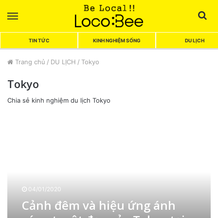
Menu
Sea
TIN TỨC
KINH NGHIỆM SỐNG
DU LỊCH
Trang chủ
/
DU LỊCH
/
Tokyo
Tokyo
Chia sẻ kinh nghiệm du lịch Tokyo
C
ả
n
h
đ
ê
m
04/01/2020
v
Cảnh đêm và hiệu ứng ánh
à
h