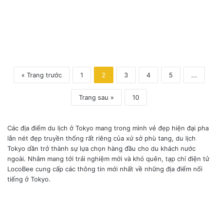
t
h
u
« Trang trước
1
2
3
4
5
...
Trang sau »
10
Các địa điểm du lịch ở Tokyo mang trong mình vẻ đẹp hiện đại pha
lẫn nét đẹp truyền thống rất riêng của xứ sở phù tang, du lịch
Tokyo dần trở thành sự lựa chọn hàng đầu cho du khách nước
ngoài. Nhằm mang tới trải nghiệm mới và khó quên, tạp chí điện tử
LocoBee cung cấp các thông tin mới nhất về những địa điểm nổi
tiếng ở Tokyo.