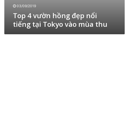
T
ổ
03/09/2019
o
i
k
Top 4 vườn hồng đẹp nổi
t
y
tiếng tại Tokyo vào mùa thu
i
o
ế
n
g
t
ạ
i
T
o
k
y
o
v
à
o
m
ù
a