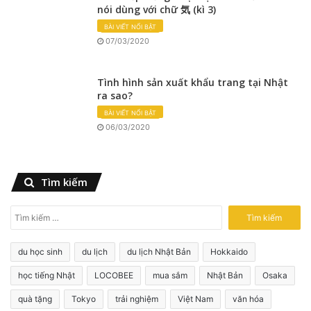
nói dùng với chữ 気 (kì 3)
BÀI VIẾT NỔI BẬT
07/03/2020
Tình hình sản xuất khẩu trang tại Nhật
ra sao?
BÀI VIẾT NỔI BẬT
06/03/2020
Tìm kiếm
T
ì
m
du học sinh
du lịch
du lịch Nhật Bản
Hokkaido
k
i
học tiếng Nhật
LOCOBEE
mua sắm
Nhật Bản
Osaka
ế
quà tặng
Tokyo
trải nghiệm
Việt Nam
văn hóa
m