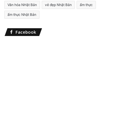
c
Văn hóa NHật Bản
vẻ đẹp Nhật Bản
ẩm thực
h
o
ẩm thực Nhật Bản
:
Facebook