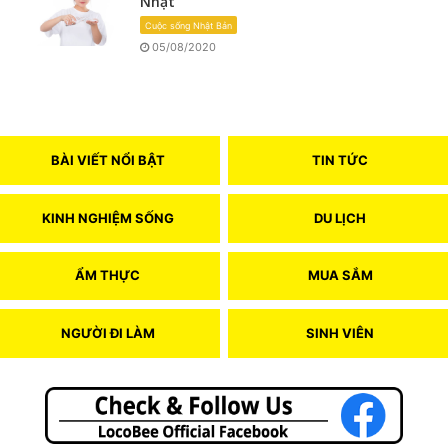
Nhật
Cuộc sống Nhật Bản
05/08/2020
BÀI VIẾT NỔI BẬT
TIN TỨC
KINH NGHIỆM SỐNG
DU LỊCH
ẨM THỰC
MUA SẮM
NGƯỜI ĐI LÀM
SINH VIÊN