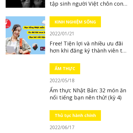
tập sinh người Việt chôn con
mới sinh ở tỉnh Hiroshima
KINH NGHIỆM SỐNG
2022/01/21
Free! Tiện lợi và nhiều ưu đãi
hơn khi đăng ký thành viên tại
LocoBee
ẨM THỰC
2022/05/18
Ẩm thực Nhật Bản: 32 món ăn
nổi tiếng bạn nên thử! (kỳ 4)
Thủ tục hành chính
2022/06/17