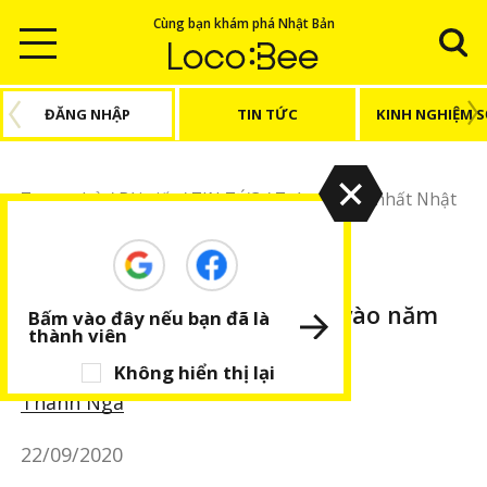
Cùng bạn khám phá Nhật Bản
ĐĂNG NHẬP
TIN TỨC
KINH NGHIỆM 
Trang chủ
/
Bài viết
/
TIN TỨC
/
Toà nhà cao nhất Nhật
Bản vào năm 2027
TIN TỨC
BÀI VIẾT NỔI BẬT
Toà nhà cao nhất Nhật Bản vào năm
Bấm vào đây nếu bạn đã là
thành viên
2027
Không hiển thị lại
Thanh Nga
22/09/2020