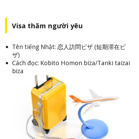
Visa thăm người yêu
Tên tiếng Nhật: 恋人訪問ビザ (短期滞在ビ
ザ)
Cách đọc: Kobito Homon biza/Tanki taizai
biza