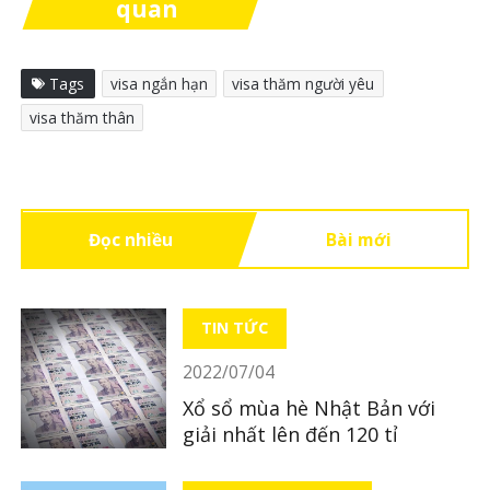
quan
Tags
visa ngắn hạn
visa thăm người yêu
Thanh Nga
visa thăm thân
04/08/2022
Chào bạn, nếu bạn gái của bạn là
visa dài hạn như du học, làm việc
Đọc nhiều
Bài mới
thì có thể bảo lãnh bạn sang theo
diện thăm thân ngắn hạn. Chi tiết
TIN TỨC
bạn liên hệ với Cục xuất nhập cảnh
2022/07/04
để có thông tin cụ thể hơn nhé!
Xổ sổ mùa hè Nhật Bản với
giải nhất lên đến 120 tỉ