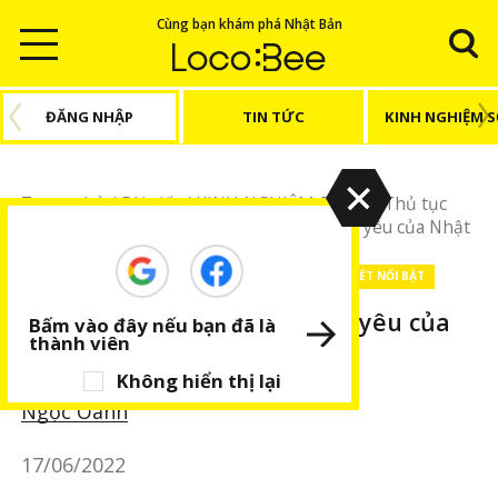
Cùng bạn khám phá Nhật Bản
ĐĂNG NHẬP
TIN TỨC
KINH NGHIỆM 
Trang chủ
/
Bài viết
/
KINH NGHIỆM SỐNG
/
Thủ tục
hành chính
/
Tìm hiểu về visa thăm người yêu của Nhật
KINH NGHIỆM SỐNG
Thủ tục hành chính
BÀI VIẾT NỔI BẬT
Tìm hiểu về visa thăm người yêu của
Bấm vào đây nếu bạn đã là
thành viên
Nhật
Không hiển thị lại
Ngọc Oanh
17/06/2022