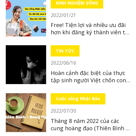
KINH NGHIỆM SỐNG
2022/01/21
Free! Tiện lợi và nhiều ưu đãi
hơn khi đăng ký thành viên tại
LocoBee
TIN TỨC
2022/06/16
Hoàn cảnh đặc biệt của thực
tập sinh người Việt chôn con
mới sinh ở tỉnh Hiroshima
Cuộc sống Nhật Bản
2022/07/30
Tháng 8 năm 2022 của các
cung hoàng đạo (Thiên Bình ~
Song Ngư)