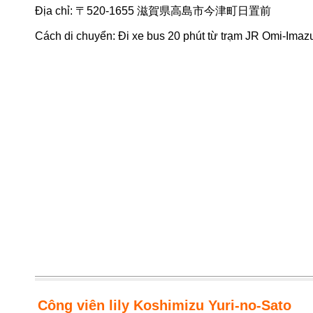
Địa chỉ: 〒520-1655 滋賀県高島市今津町日置前
Cách di chuyển: Đi xe bus 20 phút từ trạm JR Omi-Imaz
Công viên lily Koshimizu Yuri-no-Sato