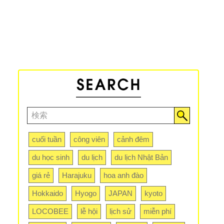
cuối tuần
công viên
cảnh đêm
du học sinh
du lịch
du lịch Nhật Bản
giá rẻ
Harajuku
hoa anh đào
Hokkaido
Hyogo
JAPAN
kyoto
LOCOBEE
lễ hội
lịch sử
miễn phí