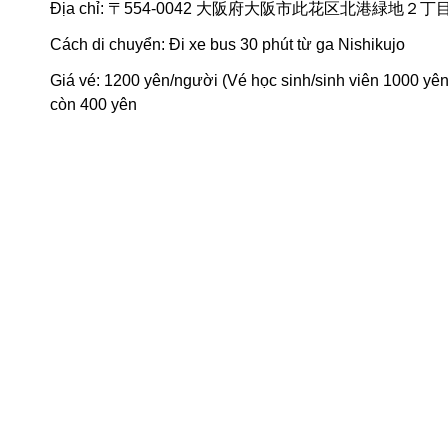
Địa chỉ: 〒554-0042 大阪府大阪市此花区北港緑地２丁
Cách di chuyển: Đi xe bus 30 phút từ ga Nishikujo
Giá vé: 1200 yên/người (Vé học sinh/sinh viên 1000 yên
còn 400 yên