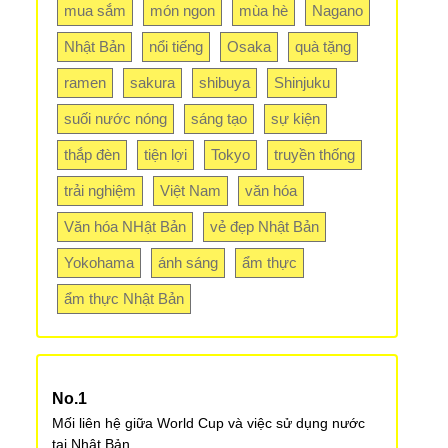
mua sắm
món ngon
mùa hè
Nagano
Nhật Bản
nổi tiếng
Osaka
quà tặng
ramen
sakura
shibuya
Shinjuku
suối nước nóng
sáng tạo
sự kiện
thắp đèn
tiện lợi
Tokyo
truyền thống
trải nghiệm
Việt Nam
văn hóa
Văn hóa NHật Bản
vẻ đẹp Nhật Bản
Yokohama
ánh sáng
ẩm thực
ẩm thực Nhật Bản
Mối liên hệ giữa World Cup và việc sử dụng nước
tại Nhật Bản