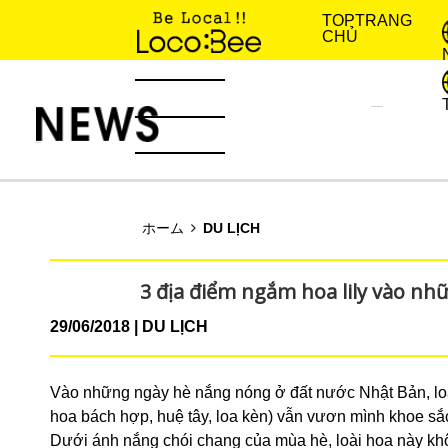
TOP
TRANG
CHỦ
KINH NGHIỆM SỐNG
TIN TỨC
ホーム
DU LỊCH
3 địa điểm ngắm hoa lily vào n
29/06/2018
DU LỊCH
Vào những ngày hè nắng nóng ở đất nước Nhật Bản, loài
hoa bách hợp, huệ tây, loa kèn) vẫn vươn mình khoe sắ
Dưới ánh nắng chói chang của mùa hè, loài hoa này khô