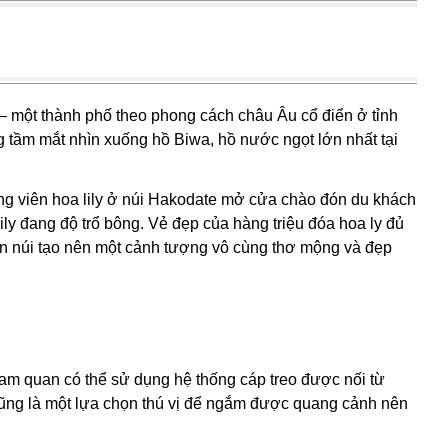
 một thành phố theo phong cách châu Âu cổ điển ở tỉnh
 tầm mắt nhìn xuống hồ Biwa, hồ nước ngọt lớn nhất tại
ông viên hoa lily ở núi Hakodate mở cửa chào đón du khách
ly đang độ trổ bông. Vẻ đẹp của hàng triệu đóa hoa ly đủ
ân núi tạo nên một cảnh tượng vô cùng thơ mộng và đẹp
am quan có thể sử dụng hệ thống cáp treo được nối từ
 cũng là một lựa chọn thú vị để ngắm được quang cảnh nên