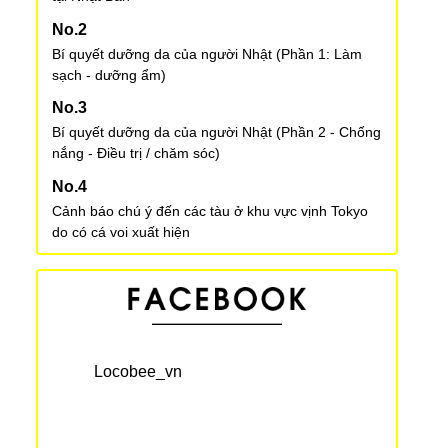
Bí quyết dưỡng da của người Nhật (Phần 1: Làm
sạch - dưỡng ẩm)
Bí quyết dưỡng da của người Nhật (Phần 2 - Chống
nắng - Điều trị / chăm sóc)
Cảnh báo chú ý đến các tàu ở khu vực vịnh Tokyo
do có cá voi xuất hiện
Sinh hoạt phí 1 tháng ở Nhật là bao nhiêu? Thông
tin tham khảo từ những người Việt đang sống tại
Nhật!
Locobee_vn
So sánh dưa hấu Nhật Bản - Việt Nam
Keisuke Honda - Người biến giấc mơ trở thành hiện