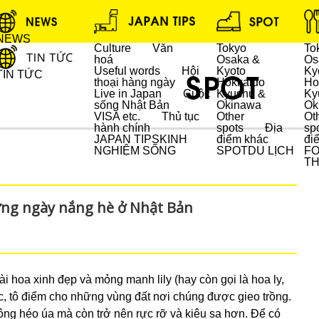
NEWS
Culture
Văn
Tokyo
To
hoá
Osaka &
Os
Useful words
Hội
Kyoto
Ky
TIN TỨC
thoại hàng ngày
Hokkaido
Ho
Live in Japan
Cuộc
Kyushu &
Ky
sống Nhật Bản
Okinawa
Ok
DU LỊCH
VISA etc.
Thủ tục
Other
Ot
hành chính
spots
Địa
sp
JAPAN TIPS
KINH
điểm khác
đi
NGHIỆM SỐNG
SPOT
DU LỊCH
F
T
hững ngày nắng hè ở Nhật Bản
 hoa xinh đẹp và mỏng manh lily (hay còn gọi là hoa ly,
c, tô điểm cho những vùng đất nơi chúng được gieo trồng.
ng héo úa mà còn trở nên rực rỡ và kiêu sa hơn. Để có