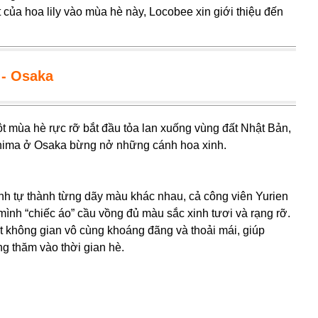
ủa hoa lily vào mùa hè này, Locobee xin giới thiệu đến
 - Osaka
ột mùa hè rực rỡ bắt đầu tỏa lan xuống vùng đất Nhật Bản,
ishima ở Osaka bừng nở những cánh hoa xinh.
rình tự thành từng dãy màu khác nhau, cả công viên Yurien
ình “chiếc áo” cầu vồng đủ màu sắc xinh tươi và rạng rỡ.
 không gian vô cùng khoáng đãng và thoải mái, giúp
g thăm vào thời gian hè.