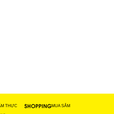
ẨM THỰC
MUA SẮM