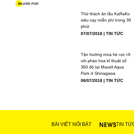
Thử thách ăn lẩu KaRaKo
siêu cay miễn phí trong 30
phút
07/07/2018
TIN TỨC
Tận hưởng mùa hè rực rỡ
với pháo hoa kĩ thuật số
360 độ tại Maxell Aqua
Park ở Shinagawa
06/07/2018
TIN TỨC
BÀI VIẾT NỔI BẬT
TIN TỨ