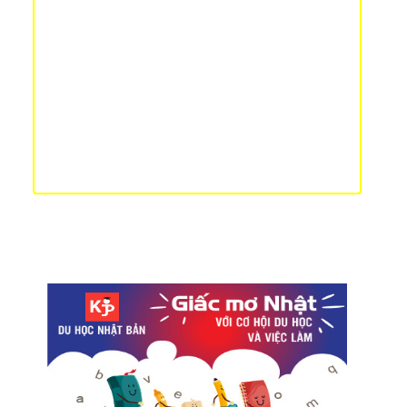
thực
3 địa điểm ngắm hoa lily vào những ngày nắng hè ở
Nhật Bản
Nhà tiên tri “Bạch tuộc” đã dự đoán đúng về chiến
thắng của Nhật Bản trong trận đấu đầu tiên tại
WorldCup 2018
Những điều nên biết khi thi JLPT tại Nhật