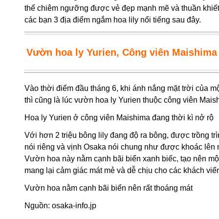
thể chiêm ngưỡng được vẻ đẹp mạnh mẽ và thuần khiết c
các bạn 3 địa điểm ngắm hoa lily nổi tiếng sau đây.
Vườn hoa ly Yurien, Công viên Maishima
Vào thời điểm đầu tháng 6, khi ánh nắng mặt trời của m
thì cũng là lúc vườn hoa ly Yurien thuộc công viên Ma
Hoa ly Yurien ở công viên Maishima đang thời kì nở rộ
Với hơn 2 triệu bông lily đang độ ra bông, được trồng t
nói riêng và vịnh Osaka nói chung như được khoác lên m
Vườn hoa này nằm cạnh bãi biển xanh biếc, tạo nên một
mang lại cảm giác mát mẻ và dễ chịu cho các khách viến
Vườn hoa nằm cạnh bãi biển nên rất thoáng mát
Nguồn:
osaka-info.jp