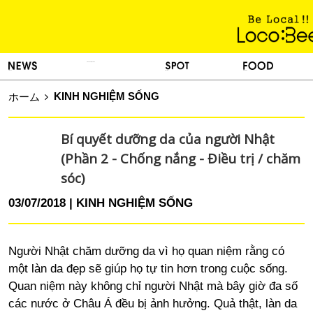
KINH NGHIỆM SỐNG
TIN TỨC
DU LỊCH
ẨM THỰC
KINH NGHIỆM SỐNG
ホーム
Bí quyết dưỡng da của người Nhật
(Phần 2 - Chống nắng - Điều trị / chăm
sóc)
03/07/2018
KINH NGHIỆM SỐNG
Người Nhật chăm dưỡng da vì họ quan niệm rằng có
một làn da đẹp sẽ giúp họ tự tin hơn trong cuộc sống.
Quan niệm này không chỉ người Nhật mà bây giờ đa số
các nước ở Châu Á đều bị ảnh hưởng. Quả thật, làn da