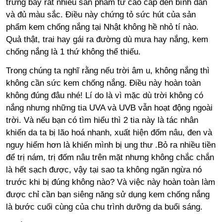
trưng bày rất nhiều sản phẩm từ cao cấp đến bình dân
và đủ màu sắc. Điều này chứng tỏ sức hút của sản
phẩm kem chống nắng tại Nhật không hề nhỏ tí nào.
Quả thật, trai hay gái ra đường dù mưa hay nắng, kem
chống nắng là 1 thứ không thể thiếu.
Trong chúng ta nghĩ rằng nếu trời âm u, không nắng thì
không cần sức kem chống nắng. Điều này hoàn toàn
không đúng đâu nhé! Lí do là vì mặc dù trời không có
nắng nhưng những tia UVA và UVB vẫn hoạt động ngoài
trời. Và nếu bạn có tìm hiểu thì 2 tia này là tác nhân
khiến da ta bị lão hoá nhanh, xuất hiện đốm nâu, đen và
nguy hiểm hơn là khiến mình bị ung thư .Bỏ ra nhiều tiền
để trị nám, trị đốm nâu trên mặt nhưng không chắc chắn
là hết sạch được, vậy tại sao ta không ngăn ngừa nó
trước khi bị đúng không nào? Và việc này hoàn toàn làm
được chỉ cần bạn siêng năng sử dụng kem chống nắng
là bước cuối cùng của chu trình dưỡng da buổi sáng.