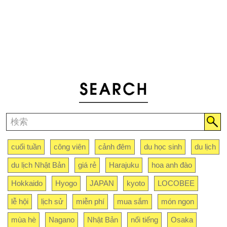
cuối tuần
công viên
cảnh đêm
du học sinh
du lịch
du lịch Nhật Bản
giá rẻ
Harajuku
hoa anh đào
Hokkaido
Hyogo
JAPAN
kyoto
LOCOBEE
lễ hội
lịch sử
miễn phí
mua sắm
món ngon
mùa hè
Nagano
Nhật Bản
nổi tiếng
Osaka