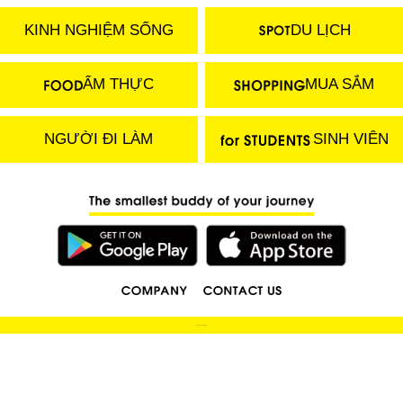
KINH NGHIỆM SỐNG
DU LỊCH
ẨM THỰC
MUA SẮM
NGƯỜI ĐI LÀM
SINH VIÊN
(C) 2018 LOCOBEE