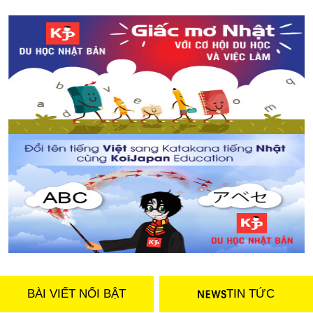
Nhà tiên tri “Bạch tuộc” đã dự đoán đúng về chiến thắng
của Nhật Bản trong trận đấu đầu tiên tại WorldCup 2018
Những điều nên biết khi thi JLPT tại Nhật
Nỗi buồn mang tên quả vải
BÀI VIẾT NỔI BẬT
TIN TỨC