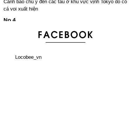
Cảnh báo chú ý đến các tàu ở khu vực vịnh Tokyo do có
cá voi xuất hiện
Sinh hoạt phí 1 tháng ở Nhật là bao nhiêu? Thông tin
tham khảo từ những người Việt đang sống tại Nhật!
3 địa điểm ngắm hoa lily vào những ngày nắng hè ở
Locobee_vn
Nhật Bản
Keisuke Honda - Người biến giấc mơ trở thành hiện
thực
So sánh dưa hấu Nhật Bản - Việt Nam