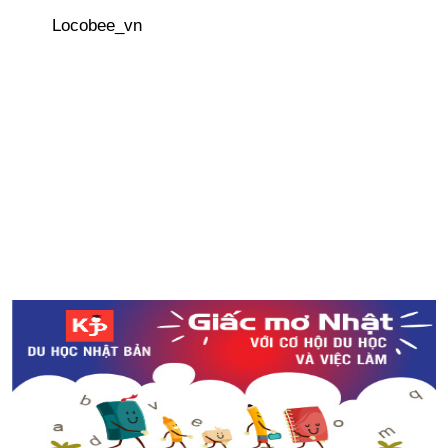
Keisuke Honda - Người biến giấc mơ trở thành hiện
Locobee_vn
thực
Bí quyết dưỡng da của người Nhật (Phần 2 - Chống
nắng - Điều trị / chăm sóc)
3 địa điểm ngắm hoa lily vào những ngày nắng hè ở
Nhật Bản
So sánh dưa hấu Nhật Bản - Việt Nam
Nhà tiên tri “Bạch tuộc” đã dự đoán đúng về chiến thắng
của Nhật Bản trong trận đấu đầu tiên tại WorldCup 2018