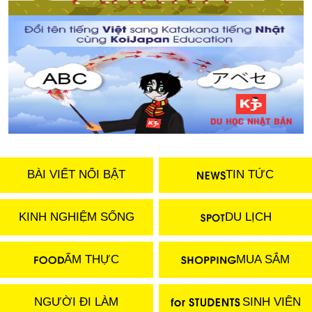
Những điều nên biết khi thi JLPT tại Nhật
BÀI VIẾT NỔI BẬT
TIN TỨC
KINH NGHIỆM SỐNG
DU LỊCH
ẨM THỰC
MUA SẮM
NGƯỜI ĐI LÀM
SINH VIÊN