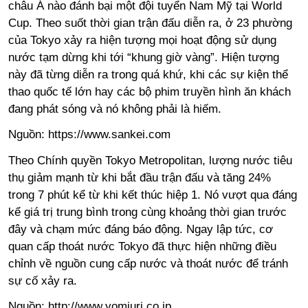
châu Á nào đánh bại một đội tuyển Nam Mỹ tại World
Cup. Theo suốt thời gian trận đấu diễn ra, ở 23 phường
của Tokyo xảy ra hiện tượng mọi hoạt động sử dụng
nước tạm dừng khi tới “khung giờ vàng”. Hiện tượng
này đã từng diễn ra trong quá khứ, khi các sự kiện thể
thao quốc tế lớn hay các bộ phim truyền hình ăn khách
đang phát sóng và nó không phải là hiếm.
Nguồn:
https://www.sankei.com
Theo Chính quyền Tokyo Metropolitan, lượng nước tiêu
thụ giảm mạnh từ khi bắt đầu trận đấu và tăng 24%
trong 7 phút kể từ khi kết thúc hiệp 1. Nó vượt qua đáng
kể giá trị trung bình trong cùng khoảng thời gian trước
đây và chạm mức đáng báo động. Ngay lập tức, cơ
quan cấp thoát nước Tokyo đã thực hiện những điều
chỉnh về nguồn cung cấp nước và thoát nước để tránh
sự cố xảy ra.
Nguồn:
http://www.yomiuri.co.jp