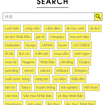
cuối tuần
công viên
cảnh đêm
du học sinh
du lịch
du lịch Nhật Bản
giá rẻ
Harajuku
hoa anh đào
Hokkaido
Hyogo
JAPAN
kyoto
LOCOBEE
lễ hội
lịch sử
miễn phí
mua sắm
món ngon
mùa hè
Nagano
Nhật Bản
nổi tiếng
Osaka
quà tặng
ramen
sakura
shibuya
Shinjuku
suối nước nóng
sáng tạo
sự kiện
thắp đèn
tiện lợi
Tokyo
truyền thống
trải nghiệm
Việt Nam
văn hóa
Văn hóa NHật Bản
vẻ đẹp Nhật Bản
Yokohama
ánh sáng
ẩm thực
ẩm thực Nhật Bản