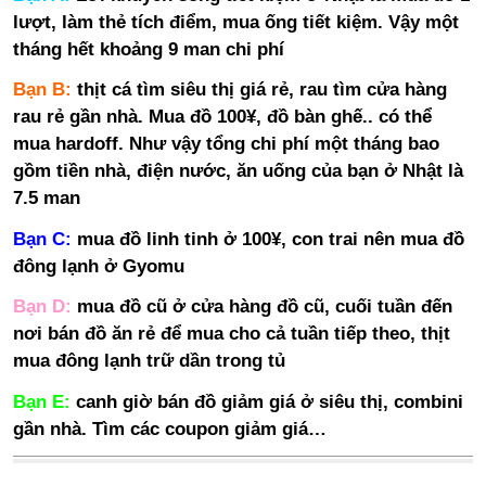
lượt, làm thẻ tích điểm, mua ống tiết kiệm.
Vậy một
tháng hết khoảng 9 man chi phí
Bạn B:
thịt cá tìm siêu thị giá rẻ, rau tìm cửa hàng
rau rẻ gần nhà. Mua đồ 100¥, đồ bàn ghế.. có thể
mua hardoff.
Như vậy tổng chi phí một tháng bao
gồm tiền nhà, điện nước, ăn uống của bạn ở Nhật là
7.5 man
Bạn C:
mua đồ linh tinh ở 100¥, con trai nên mua đồ
đông lạnh ở Gyomu
Bạn D:
mua đồ cũ ở cửa hàng đồ cũ, cuối tuần đến
nơi bán đồ ăn rẻ để mua cho cả tuần tiếp theo, thịt
mua đông lạnh trữ dần trong tủ
Bạn E:
canh giờ bán đồ giảm giá ở siêu thị, combini
gần nhà. Tìm các coupon giảm giá…