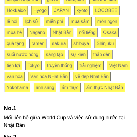
Hokkaido
Hyogo
JAPAN
kyoto
LOCOBEE
lễ hội
lịch sử
miễn phí
mua sắm
món ngon
mùa hè
Nagano
Nhật Bản
nổi tiếng
Osaka
quà tặng
ramen
sakura
shibuya
Shinjuku
suối nước nóng
sáng tạo
sự kiện
thắp đèn
tiện lợi
Tokyo
truyền thống
trải nghiệm
Việt Nam
văn hóa
Văn hóa NHật Bản
vẻ đẹp Nhật Bản
Yokohama
ánh sáng
ẩm thực
ẩm thực Nhật Bản
Mối liên hệ giữa World Cup và việc sử dụng nước tại
Nhật Bản