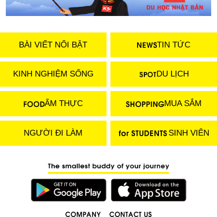
BÀI VIẾT NỔI BẬT
TIN TỨC
KINH NGHIỆM SỐNG
DU LỊCH
ẨM THỰC
MUA SẮM
NGƯỜI ĐI LÀM
SINH VIÊN