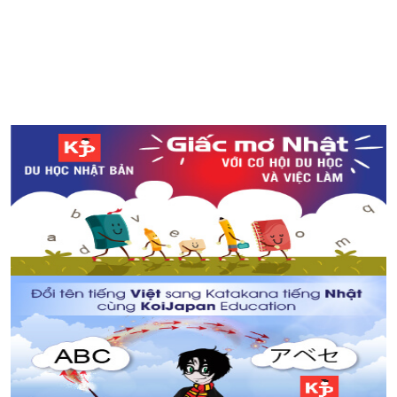
3 địa điểm ngắm hoa lily vào những ngày nắng hè ở
Nhật Bản
So sánh dưa hấu Nhật Bản - Việt Nam
Nhà tiên tri “Bạch tuộc” đã dự đoán đúng về chiến thắng
của Nhật Bản trong trận đấu đầu tiên tại WorldCup 2018
Những điều nên biết khi thi JLPT tại Nhật