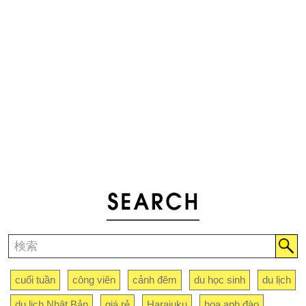
cuối tuần
công viên
cảnh đêm
du học sinh
du lịch
du lịch Nhật Bản
giá rẻ
Harajuku
hoa anh đào