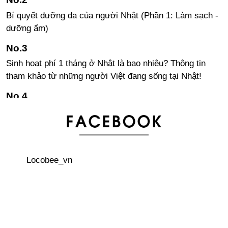
Bí quyết dưỡng da của người Nhật (Phần 1: Làm sạch -
dưỡng ẩm)
Sinh hoạt phí 1 tháng ở Nhật là bao nhiêu? Thông tin
tham khảo từ những người Việt đang sống tại Nhật!
Cảnh báo chú ý đến các tàu ở khu vực vịnh Tokyo do có
cá voi xuất hiện
Keisuke Honda - Người biến giấc mơ trở thành hiện
Locobee_vn
thực
Bí quyết dưỡng da của người Nhật (Phần 2 - Chống
nắng - Điều trị / chăm sóc)