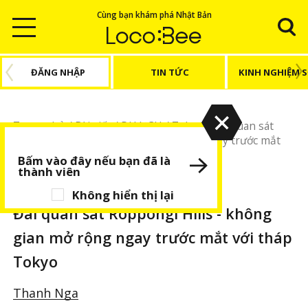
Cùng bạn khám phá Nhật Bản
ĐĂNG NHẬP
TIN TỨC
KINH NGHIỆM 
Trang chủ
/
Bài viết
/
DU LỊCH
/
Tokyo
/
Đài quan sát
Roppongi Hills - không gian mở rộng ngay trước mắt
với tháp Tokyo
Bấm vào đây nếu bạn đã là
thành viên
DU LỊCH
Tokyo
Không hiển thị lại
Đài quan sát Roppongi Hills - không
gian mở rộng ngay trước mắt với tháp
Tokyo
Thanh Nga