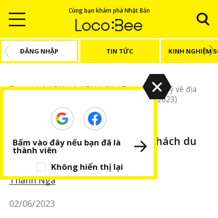
Cùng bạn khám phá Nhật Bản
ĐĂNG NHẬP
TIN TỨC
KINH NGHIỆM 
Trang chủ
/
Bài viết
/
DU LỊCH
/
Tokyo
/
3 gợi ý về địa
điểm thu hút khách du lịch tại Nhật (năm 2023)
DU LỊCH
Tokyo
Kyoto
BÀI VIẾT NỔI BẬT
3 gợi ý về địa điểm thu hút khách du
Bấm vào đây nếu bạn đã là
thành viên
lịch tại Nhật (năm 2023)
Không hiển thị lại
Thanh Nga
02/06/2023