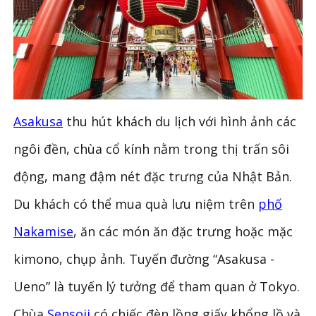
Asakusa
thu hút khách du lịch với hình ảnh các
ngôi đền, chùa cổ kính nằm trong thị trấn sôi
động, mang đậm nét đặc trưng của Nhật Bản.
Du khách có thể mua quà lưu niệm trên
phố
Nakamise
, ăn các món ăn đặc trưng hoặc mặc
kimono, chụp ảnh. Tuyến đường “Asakusa -
Ueno” là tuyến lý tưởng để tham quan ở Tokyo.
Chùa
Sensoji
có chiếc đèn lồng giấy khổng lồ và