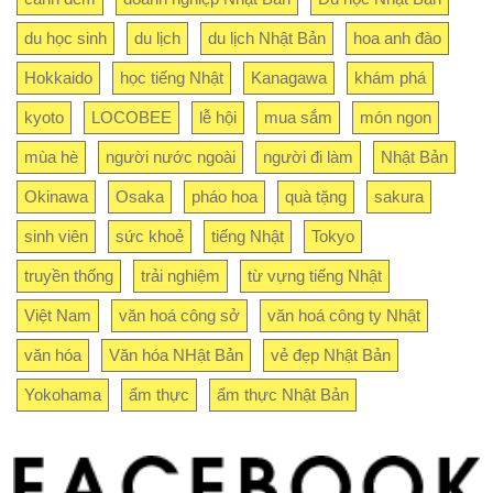
du học sinh
du lịch
du lịch Nhật Bản
hoa anh đào
Hokkaido
học tiếng Nhật
Kanagawa
khám phá
kyoto
LOCOBEE
lễ hội
mua sắm
món ngon
mùa hè
người nước ngoài
người đi làm
Nhật Bản
Okinawa
Osaka
pháo hoa
quà tặng
sakura
sinh viên
sức khoẻ
tiếng Nhật
Tokyo
truyền thống
trải nghiệm
từ vựng tiếng Nhật
Việt Nam
văn hoá công sở
văn hoá công ty Nhật
văn hóa
Văn hóa NHật Bản
vẻ đẹp Nhật Bản
Yokohama
ẩm thực
ẩm thực Nhật Bản