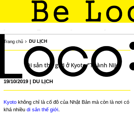
TIN TỨC
KINH NGHIỆM SỐNG
DU LỊCH
ẨM THỰC
DU LỊCH
Trang chủ
Di sản thế giới ở Kyoto “Thành Nijo”
19/10/2019
DU LỊCH
Kyoto
không chỉ là cố đô của Nhật Bản mà còn là nơi có
khá nhiều
di sản thế giới
.