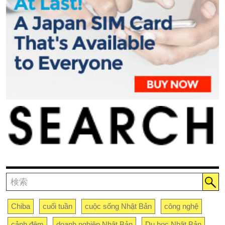
Chiba
cuối tuần
cuộc sống Nhật Bản
công nghệ
cảnh đêm
doanh nghiệp Nhật Bản
Du học Nhật Bản