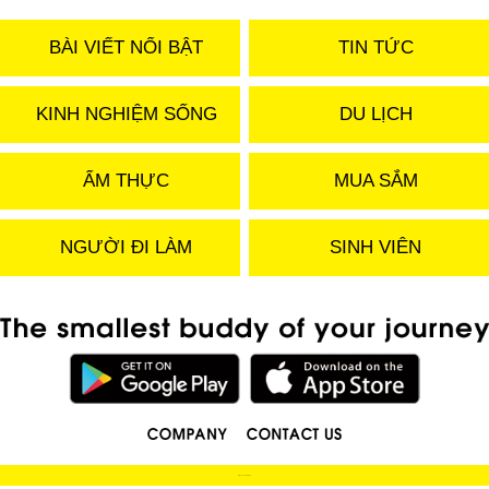
BÀI VIẾT NỔI BẬT
TIN TỨC
KINH NGHIỆM SỐNG
DU LỊCH
ẨM THỰC
MUA SẮM
NGƯỜI ĐI LÀM
SINH VIÊN
(C) 2019 LOCOBEE