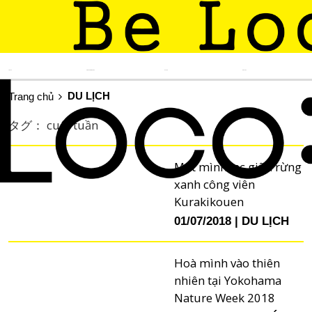
TIN TỨC
KINH NGHIỆM SỐNG
DU LỊCH
ẨM THỰC
DU LỊCH
Trang chủ
タグ： cuối tuần
Một mình lạc giữa rừng
xanh công viên
Kurakikouen
01/07/2018
DU LỊCH
Hoà mình vào thiên
nhiên tại Yokohama
Nature Week 2018