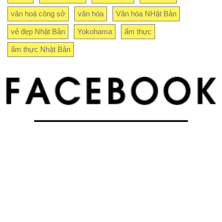
văn hoá công sở
văn hóa
Văn hóa NHật Bản
vẻ đẹp Nhật Bản
Yokohama
ẩm thực
ẩm thực Nhật Bản