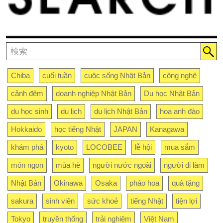
Chiba
cuối tuần
cuộc sống Nhật Bản
công nghệ
cảnh đêm
doanh nghiệp Nhật Bản
Du học Nhật Bản
du học sinh
du lịch
du lịch Nhật Bản
hoa anh đào
Hokkaido
học tiếng Nhật
JAPAN
Kanagawa
khám phá
kyoto
LOCOBEE
lễ hội
mua sắm
món ngon
mùa hè
người nước ngoài
người đi làm
Nhật Bản
Okinawa
Osaka
pháo hoa
quà tặng
sakura
sinh viên
sức khoẻ
tiếng Nhật
tiện lợi
Tokyo
truyền thống
trải nghiệm
Việt Nam