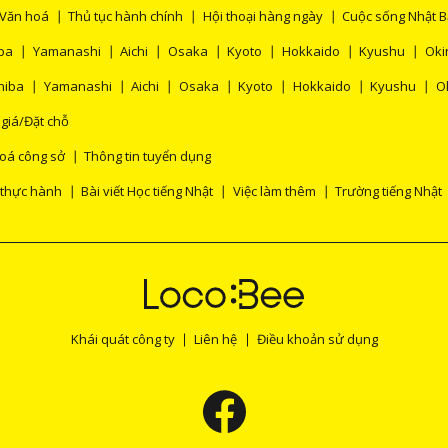
Văn hoá
Thủ tục hành chính
Hội thoại hàng ngày
Cuộc sống Nhật 
ba
Yamanashi
Aichi
Osaka
Kyoto
Hokkaido
Kyushu
Oki
hiba
Yamanashi
Aichi
Osaka
Kyoto
Hokkaido
Kyushu
O
 giá/Đặt chỗ
oá công sở
Thông tin tuyển dụng
 thực hành
Bài viết Học tiếng Nhật
Việc làm thêm
Trường tiếng Nhật
Khái quát công ty
Liên hệ
Điều khoản sử dụng