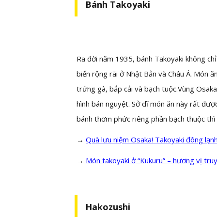
Bánh Takoyaki
Ra đời năm 1935, bánh Takoyaki không chỉ
biến rộng rãi ở Nhật Bản và Châu Á. Món ăn
trứng gà, bắp cải và bạch tuộc.Vùng Osak
hình bán nguyệt. Sở dĩ món ăn này rất được
bánh thơm phức riêng phần bạch thuộc thì
→
Quà lưu niệm Osaka! Takoyaki đông lạn
→
Món takoyaki ở “Kukuru” – hương vị tru
Hakozushi