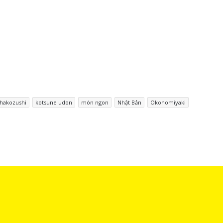
hakozushi
kotsune udon
món ngon
Nhật Bản
Okonomiyaki