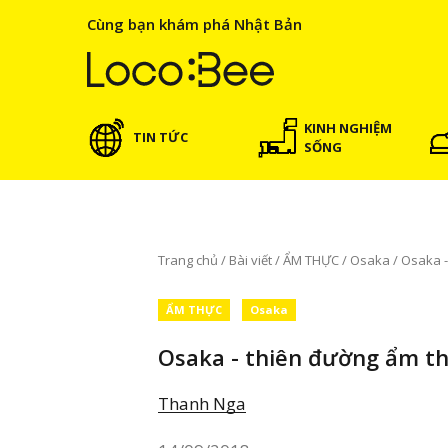
Cùng bạn khám phá Nhật Bản
KINH NGHIỆM
TIN TỨC
SỐNG
Trang chủ
/
Bài viết
/
ẨM THỰC
/
Osaka
/
Osaka -
ẨM THỰC
Osaka
Osaka - thiên đường ẩm th
Thanh Nga