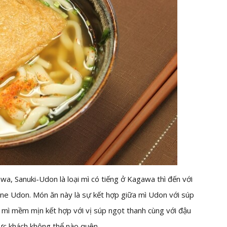
a, Sanuki-Udon là loại mì có tiếng ở Kagawa thì đến với
une Udon. Món ăn này là sự kết hợp giữa mì Udon với súp
 mì mềm mịn kết hợp với vị súp ngọt thanh cùng với đậu
ực khách không thể nào quên.