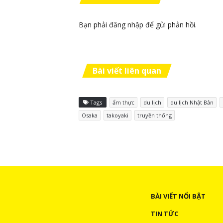
Bạn phải
đăng nhập
để gửi phản hồi.
Bài viết liên quan
Tags
ẩm thực
du lịch
du lịch Nhật Bản
Osaka
takoyaki
truyền thống
BÀI VIẾT NỔI BẬT
TIN TỨC