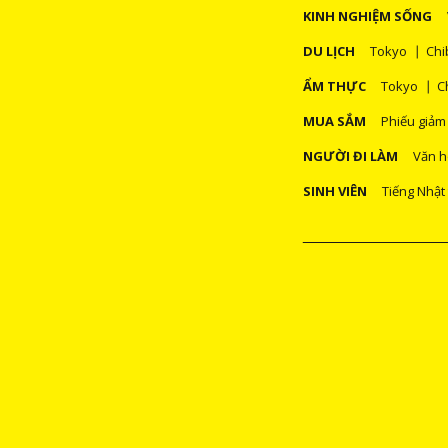
KINH NGHIỆM SỐNG
DU LỊCH
Tokyo
Chi
ẨM THỰC
Tokyo
C
MUA SẮM
Phiếu giảm
NGƯỜI ĐI LÀM
Văn h
SINH VIÊN
Tiếng Nhật