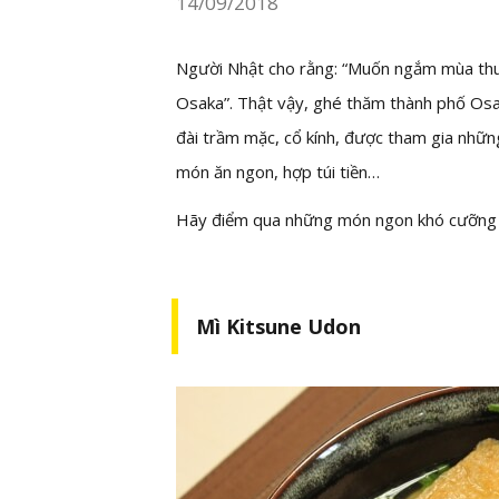
14/09/2018
Người Nhật cho rằng: “Muốn ngắm mùa thu
Osaka”. Thật vậy, ghé thăm thành phố Osa
đài trầm mặc, cổ kính, được tham gia nhữn
món ăn ngon, hợp túi tiền…
Hãy điểm qua những món ngon khó cưỡng k
Mì Kitsune Udon