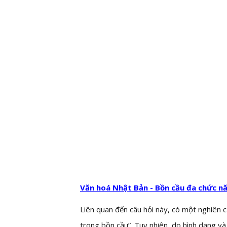
Văn hoá Nhật Bản - Bồn cầu đa chức n
Liên quan đến câu hỏi này, có một nghiên
trong bồn cầu”. Tuy nhiên, do hình dạng v