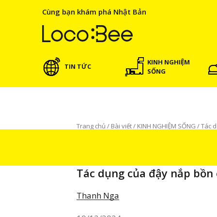
Cùng bạn khám phá Nhật Bản
KINH NGHIỆM
TIN TỨC
SỐNG
Trang chủ
/
Bài viết
/
KINH NGHIỆM SỐNG
/
Tác d
KINH NGHIỆM SỐNG
BÀI VIẾT NỔI BẬT
Tác dụng của đậy nắp bồn 
Thanh Nga