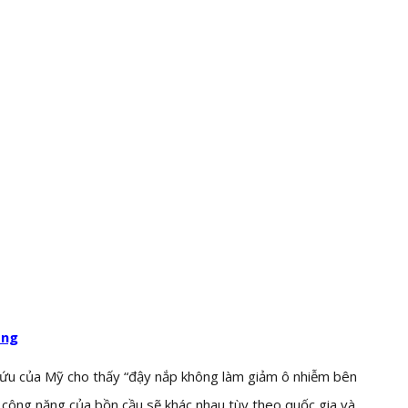
ăng
 cứu của Mỹ cho thấy “đậy nắp không làm giảm ô nhiễm bên
à công năng của bồn cầu sẽ khác nhau tùy theo quốc gia và