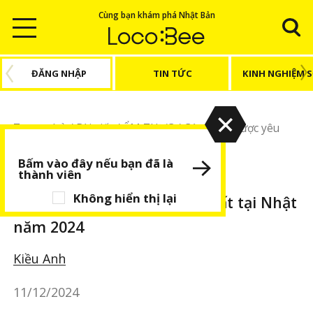
Cùng bạn khám phá Nhật Bản
ĐĂNG NHẬP
TIN TỨC
KINH NGHIỆM 
Trang chủ
/
Bài viết
/
ẨM THỰC
/
Các gia vị được yêu
thích nhất tại Nhật năm 2024
Bấm vào đây nếu bạn đã là
thành viên
ẨM THỰC
BÀI VIẾT NỔI BẬT
Không hiển thị lại
Các gia vị được yêu thích nhất tại Nhật
năm 2024
Kiều Anh
11/12/2024