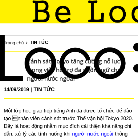
TIN TỨC
KINH NGHIỆM SỐNG
DU LỊCH
ẨM THỰC
TIN TỨC
Trang chủ
Cảnh sát Tokyo tăng cường nỗ lực
trong việc hỗ trợ đa ngôn ngữ cho
người nước ngoài
14/09/2019
TIN TỨC
Một lớp học giao tiếp tiếng Anh đã được tổ chức để đào
tạo nhân viên cảnh sát trước Thế vận hội Tokyo 2020.
Đây là hoạt động nhằm mục đích cải thiện khả năng chỉ
dẫn, xử lý các tình huống khi
người nước ngoài
thông