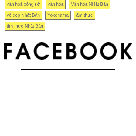
văn hoá công sở
văn hóa
Văn hóa NHật Bản
vẻ đẹp Nhật Bản
Yokohama
ẩm thực
ẩm thực Nhật Bản