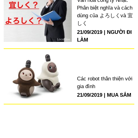
Văn hoá công ty Nhật:
Phân biệt nghĩa và cách
dùng của よろしくvà 宜
しく
21/09/2019
NGƯỜI ĐI
LÀM
Các robot thân thiện với
gia đình
21/09/2019
MUA SẮM