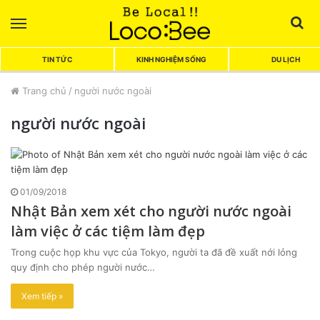
Menu
Sea
TIN TỨC
KINH NGHIỆM SỐNG
DU LỊCH
Trang chủ
/
người nước ngoài
người nước ngoài
01/09/2018
Nhật Bản xem xét cho người nước ngoài
làm việc ở các tiệm làm đẹp
Trong cuộc họp khu vực của Tokyo, người ta đã đề xuất nới lỏng
quy định cho phép người nước…
Xem tiếp »