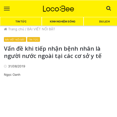
Menu
Sea
TIN TỨC
KINH NGHIỆM SỐNG
DU LỊCH
Trang chủ
/
BÀI VIẾT NỔI BẬT
BÀI VIẾT NỔI BẬT
TIN TỨC
Vấn đề khi tiếp nhận bệnh nhân là
người nước ngoài tại các cơ sở y tế
31/08/2019
Ngọc Oanh