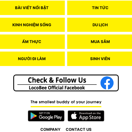
BÀI VIẾT NỔI BẬT
TIN TỨC
KINH NGHIỆM SỐNG
DU LỊCH
ẨM THỰC
MUA SẮM
NGƯỜI ĐI LÀM
SINH VIÊN
COMPANY
CONTACT US