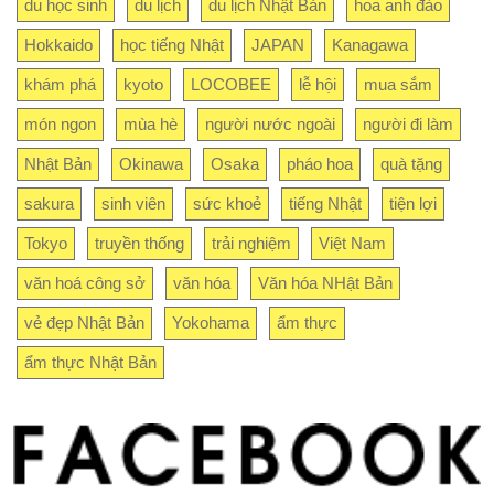
du học sinh
du lịch
du lịch Nhật Bản
hoa anh đào
Hokkaido
học tiếng Nhật
JAPAN
Kanagawa
khám phá
kyoto
LOCOBEE
lễ hội
mua sắm
món ngon
mùa hè
người nước ngoài
người đi làm
Nhật Bản
Okinawa
Osaka
pháo hoa
quà tặng
sakura
sinh viên
sức khoẻ
tiếng Nhật
tiện lợi
Tokyo
truyền thống
trải nghiệm
Việt Nam
văn hoá công sở
văn hóa
Văn hóa NHật Bản
vẻ đẹp Nhật Bản
Yokohama
ẩm thực
ẩm thực Nhật Bản