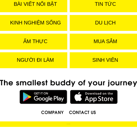
BÀI VIẾT NỔI BẬT
TIN TỨC
KINH NGHIỆM SỐNG
DU LỊCH
ẨM THỰC
MUA SẮM
NGƯỜI ĐI LÀM
SINH VIÊN
(C) 2019 LOCOBEE