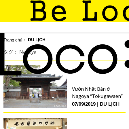
TIN TỨC
KINH NGHIỆM SỐNG
DU LỊCH
ẨM THỰC
DU LỊCH
Trang chủ
タグ： Nagoya
Vườn Nhật Bản ở
Nagoya “Tokugawaen”
07/09/2019
DU LỊCH