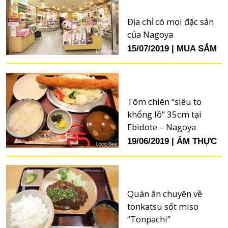
Địa chỉ có mọi đặc sản
của Nagoya
15/07/2019
MUA SẮM
Tôm chiên “siêu to
khổng lồ” 35cm tại
Ebidote – Nagoya
19/06/2019
ẨM THỰC
Quán ăn chuyên về
tonkatsu sốt miso
“Tonpachi”