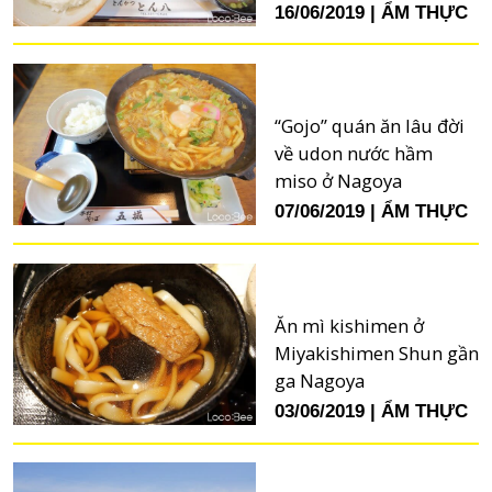
16/06/2019
ẨM THỰC
“Gojo” quán ăn lâu đời
về udon nước hầm
miso ở Nagoya
07/06/2019
ẨM THỰC
Ăn mì kishimen ở
Miyakishimen Shun gần
ga Nagoya
03/06/2019
ẨM THỰC