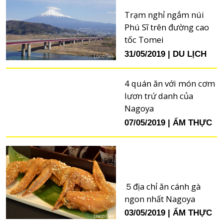
Trạm nghỉ ngắm núi
Phú Sĩ trên đường cao
tốc Tomei
31/05/2019
DU LỊCH
4 quán ăn với món cơm
lươn trứ danh của
Nagoya
07/05/2019
ẨM THỰC
５địa chỉ ăn cánh gà
ngon nhất Nagoya
03/05/2019
ẨM THỰC