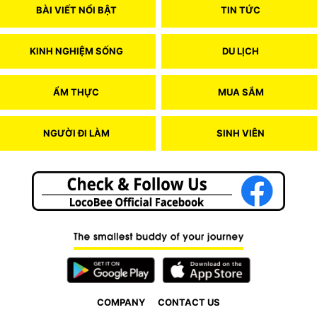
BÀI VIẾT NỔI BẬT
TIN TỨC
KINH NGHIỆM SỐNG
DU LỊCH
ẨM THỰC
MUA SẮM
NGƯỜI ĐI LÀM
SINH VIÊN
COMPANY
CONTACT US