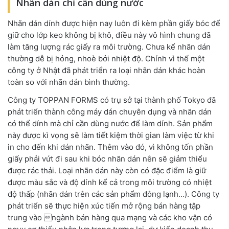
Nhãn dán chỉ cần dùng nước
Nhãn dán dính được hiện nay luôn đi kèm phần giấy bóc để
giữ cho lớp keo không bị khô, điều này vô hình chung đã
làm tăng lượng rác giấy ra môi trường. Chưa kể nhãn dán
thường dễ bị hỏng, nhoè bởi nhiệt độ. Chính vì thế một
công ty ở Nhật đã phát triển ra loại nhãn dán khác hoàn
toàn so với nhãn dán bình thường.
Công ty TOPPAN FORMS có trụ sở tại thành phố Tokyo đã
phát triển thành công máy dán chuyên dụng và nhãn dán
có thể dính mà chỉ cần dùng nước để làm dính. Sản phẩm
này được kì vọng sẽ làm tiết kiệm thời gian làm việc từ khi
in cho đến khi dán nhãn. Thêm vào đó, vì không tốn phần
giấy phải vứt đi sau khi bóc nhãn dán nên sẽ giảm thiểu
được rác thải. Loại nhãn dán này còn có đặc điểm là giữ
được màu sắc và độ dính kể cả trong môi trường có nhiệt
độ thấp (nhãn dán trên các sản phẩm đông lạnh…). Công ty
phát triển sẽ thực hiện xúc tiến mở rộng bán hàng tập
trung vào ngành bán hàng qua mạng và các kho vận có