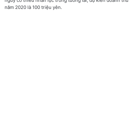
nguy cơ thiếu nhân lực trong tương lai, dự kiến doanh thu
năm 2020 là 100 triệu yên.