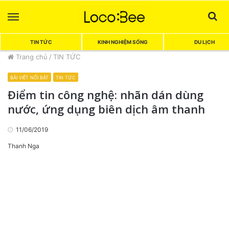
Menu
Sea
TIN TỨC
KINH NGHIỆM SỐNG
DU LỊCH
Trang chủ
/
TIN TỨC
BÀI VIẾT NỔI BẬT
TIN TỨC
Điểm tin công nghệ: nhãn dán dùng
nước, ứng dụng biên dịch âm thanh
11/06/2019
Thanh Nga