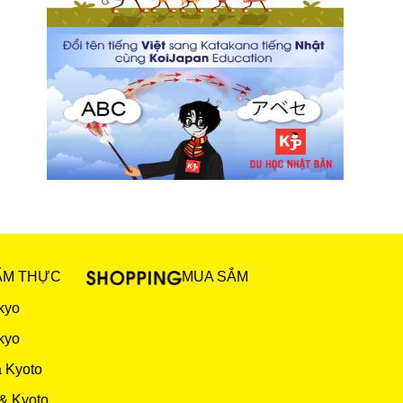
ẨM THỰC
MUA SẮM
kyo
kyo
 Kyoto
& Kyoto