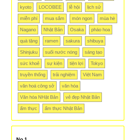
kyoto
LOCOBEE
lễ hội
lịch sử
miễn phí
mua sắm
món ngon
mùa hè
Nagano
Nhật Bản
Osaka
pháo hoa
quà tặng
ramen
sakura
shibuya
Shinjuku
suối nước nóng
sáng tạo
sức khoẻ
sự kiện
tiện lợi
Tokyo
truyền thống
trải nghiệm
Việt Nam
văn hoá công sở
văn hóa
Văn hóa NHật Bản
vẻ đẹp Nhật Bản
ẩm thực
ẩm thực Nhật Bản