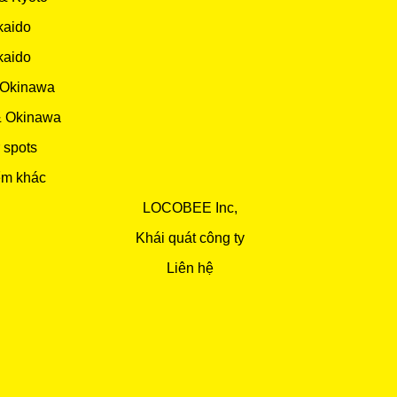
kaido
kaido
 Okinawa
& Okinawa
 spots
ểm khác
LOCOBEE Inc,
Khái quát công ty
Liên hệ