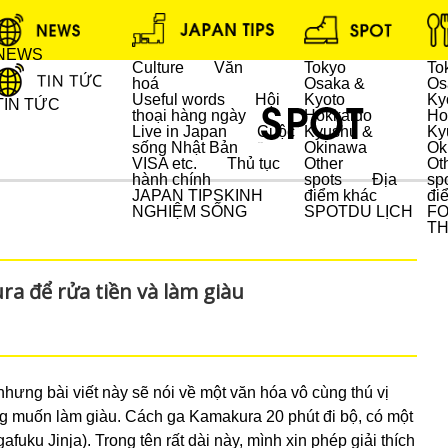
NEWS
Culture
Văn
Tokyo
To
hoá
Osaka &
Os
Useful words
Hội
Kyoto
Ky
TIN TỨC
thoại hàng ngày
Hokkaido
Ho
Live in Japan
Cuộc
Kyushu &
Ky
sống Nhật Bản
Okinawa
Ok
DU LỊCH
VISA etc.
Thủ tục
Other
Ot
hành chính
spots
Địa
sp
JAPAN TIPS
KINH
điểm khác
đi
NGHIỆM SỐNG
SPOT
DU LỊCH
F
T
a để rửa tiền và làm giàu
nhưng bài viết này sẽ nói về một văn hóa vô cùng thú vị
ng muốn làm giàu. Cách ga Kamakura 20 phút đi bộ, có một
inja). Trong tên rất dài này, mình xin phép giải thích