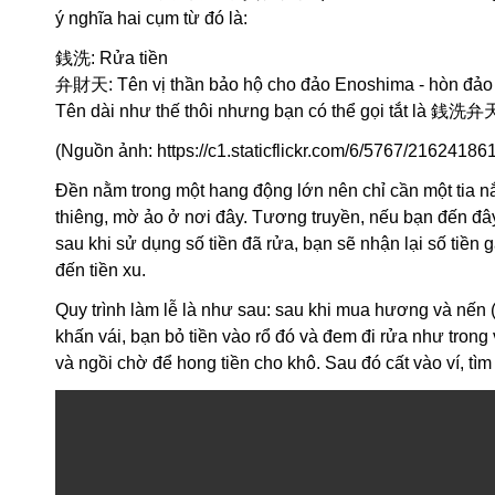
ý nghĩa hai cụm từ đó là:
銭洗: Rửa tiền
弁財天: Tên vị thần bảo hộ cho đảo Enoshima - hòn đả
Tên dài như thế thôi nhưng bạn có thể gọi tắt là 銭洗弁天 
(Nguồn ảnh:
https://c1.staticflickr.com/6/5767/216241
Đền nằm trong một hang động lớn nên chỉ cần một tia nắ
thiêng, mờ ảo ở nơi đây. Tương truyền, nếu bạn đến đây, 
sau khi sử dụng số tiền đã rửa, bạn sẽ nhận lại số tiền gấ
đến tiền xu.
Quy trình làm lễ là như sau: sau khi mua hương và nến 
khấn vái, bạn bỏ tiền vào rổ đó và đem đi rửa như trong 
và ngồi chờ để hong tiền cho khô. Sau đó cất vào ví, tìm 