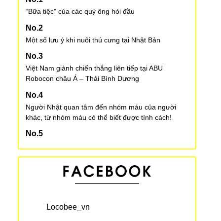
“Bữa tiệc” của các quý ông hói đầu
Một số lưu ý khi nuôi thú cưng tại Nhật Bản
Việt Nam giành chiến thắng liên tiếp tại ABU
Robocon châu Á – Thái Bình Dương
Người Nhật quan tâm đến nhóm máu của người
khác, từ nhóm máu có thể biết được tính cách!
Bảng xếp hạng thành phố “dễ sống” nhất trên thế
giới
Văn hoá công sở: Những nguyên tắc cơ bản về
phong cách công sở
Locobee_vn