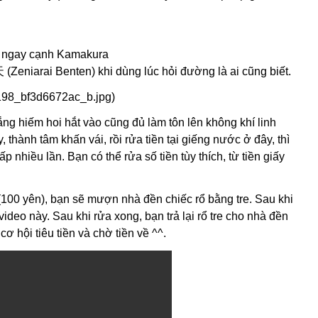
o ngay cạnh Kamakura
(Zeniarai Benten) khi dùng lúc hỏi đường là ai cũng biết.
86198_bf3d6672ac_b.jpg
)
ng hiếm hoi hắt vào cũng đủ làm tôn lên không khí linh
thành tâm khấn vái, rồi rửa tiền tại giếng nước ở đây, thì
p nhiều lần. Bạn có thể rửa số tiền tùy thích, từ tiền giấy
(100 yên), bạn sẽ mượn nhà đền chiếc rổ bằng tre. Sau khi
video này. Sau khi rửa xong, bạn trả lại rổ tre cho nhà đền
cơ hội tiêu tiền và chờ tiền về ^^.