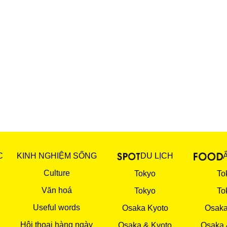
C
KINH NGHIỆM SỐNG
DU LỊCH
Culture
Tokyo
To
Văn hoá
Tokyo
To
Useful words
Osaka Kyoto
Osaka
Hội thoại hàng ngày
Osaka & Kyoto
Osaka 