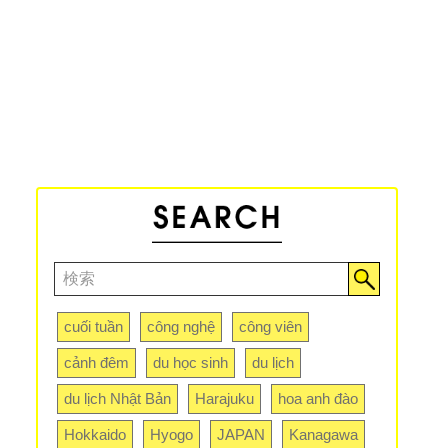
cuối tuần
công nghệ
công viên
cảnh đêm
du học sinh
du lịch
du lịch Nhật Bản
Harajuku
hoa anh đào
Hokkaido
Hyogo
JAPAN
Kanagawa