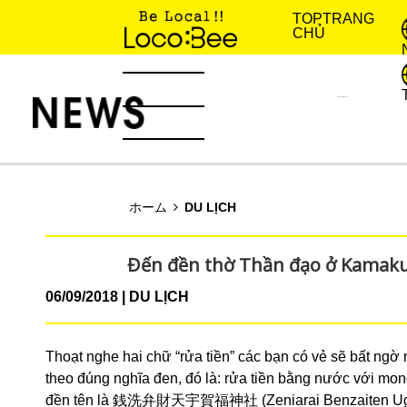
TOP
TRANG
CHỦ
KINH NGHIỆM SỐNG
TIN TỨC
ホーム
DU LỊCH
Đến đền thờ Thần đạo ở Kamakur
06/09/2018
DU LỊCH
Thoạt nghe hai chữ “rửa tiền” các bạn có vẻ sẽ bất ngờ 
theo đúng nghĩa đen, đó là: rửa tiền bằng nước với mo
đền tên là 銭洗弁財天宇賀福神社 (Zeniarai Benzaiten Ugafuku J