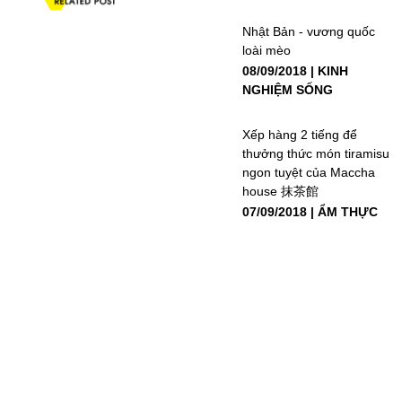
Nhật Bản - vương quốc
loài mèo
08/09/2018
KINH
NGHIỆM SỐNG
Xếp hàng 2 tiếng để
thưởng thức món tiramisu
ngon tuyệt của Maccha
house 抹茶館
07/09/2018
ẨM THỰC