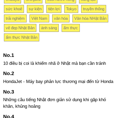
sức khoẻ
sự kiện
tiện lợi
Tokyo
truyền thống
trải nghiệm
Việt Nam
văn hóa
Văn hóa NHật Bản
vẻ đẹp Nhật Bản
ánh sáng
ẩm thực
ẩm thực Nhật Bản
10 điều bị coi là khiếm nhã ở Nhật mà bạn cần tránh
HondaJet - Máy bay phản lực thương mại đến từ Honda
Những câu tiếng Nhật đơn giản sử dụng khi gặp khó
khăn, khủng hoảng