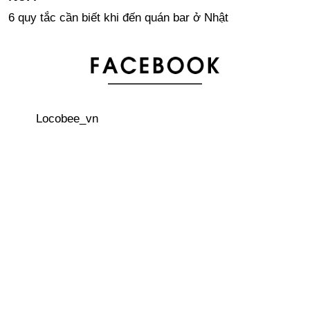
6 quy tắc cần biết khi đến quán bar ở Nhật
Áo khoác Sukajan – phong cách đường phố của giới trẻ
Nhật
Locobee_vn
Bảng xếp hạng thành phố “dễ sống” nhất trên thế giới
Kanji - khó khăn hóa lợi thế! Tại sao nên học Kanji?
Bộ lắp ghép biến tên địa danh thành kiến trúc nổi tiếng
Phản ứng của người nước ngoài về văn hóa Nhật Bản