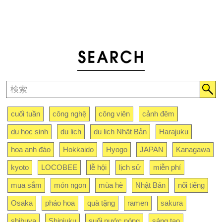
cuối tuần
công nghệ
công viên
cảnh đêm
du học sinh
du lịch
du lịch Nhật Bản
Harajuku
hoa anh đào
Hokkaido
Hyogo
JAPAN
Kanagawa
kyoto
LOCOBEE
lễ hội
lịch sử
miễn phí
mua sắm
món ngon
mùa hè
Nhật Bản
nổi tiếng
Osaka
pháo hoa
quà tặng
ramen
sakura
shibuya
Shinjuku
suối nước nóng
sáng tạo