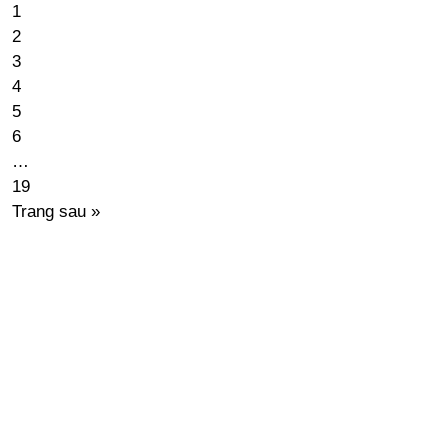
1
2
3
4
5
6
…
19
Trang sau »