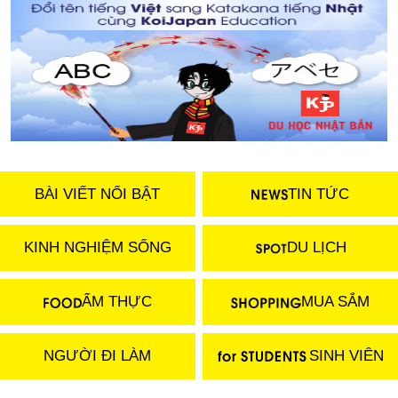
BÀI VIẾT NỔI BẬT
TIN TỨC
KINH NGHIỆM SỐNG
DU LỊCH
ẨM THỰC
MUA SẮM
NGƯỜI ĐI LÀM
SINH VIÊN