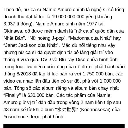
Theo đó, nữ ca sĩ Namie Amuro chính là nghệ sĩ có tổng
doanh thu đạt kỉ lục là 19.000.000.000 yên (khoảng
3.937 tỉ đồng). Namie Amuro sinh năm 1977 tại
Okinawa, cô được mệnh danh là “nữ ca sĩ quốc dân của
Nhật Bản”, “Nữ hoàng J-pop”, “Madonna của Nhật” hay
“Janet Jackson của Nhật”. Mặc dù nổi tiếng như vậy
nhưng nữ ca sĩ đã quyết định từ bỏ làng giải trí vào
tháng 9 vừa qua. DVD và Blu-ray Disc chứa hình ảnh
trong tour lưu diễn cuối cùng của cô được phát hành vào
tháng 8/2018 đã lập kỉ lục bán ra với 1.750.000 bản, các
video ca nhạc lần đầu tiên có sự đột phá với 1.000.000
bản. Tổng số các album riêng và album bán chạy nhất
“Finally” là 630.000 bản. Các tác phẩm của Namie
Amuro giữ vị trí dẫn đầu trong vòng 2 năm liên tiếp sau
43 năm kể từ khi album “氷の世界” (Koorinosekai) của
Yosui Inoue được phát hành.