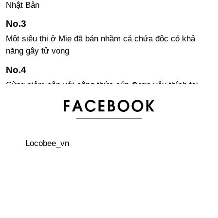
Nhật Bản
Một siêu thị ở Mie đã bán nhầm cá chứa độc có khả
năng gây tử vong
Cùng giảm cân với công thức súp được yêu thích tại
Nhật trong mùa đông này
Một ngày của cô gái người Nhật 31 tuổi trong công cuộc
chống ế
Locobee_vn
Đừng đánh cược mạng sống của mình đi hái nấm
Bài học từ 3 tỉnh thành mà phụ nữ có làn da đẹp nhất