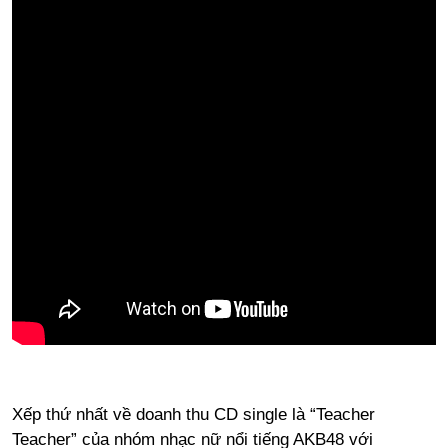
Xếp thứ nhất về doanh thu CD single là “Teacher
Teacher” của nhóm nhạc nữ nổi tiếng AKB48 với