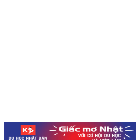
Nhật Bản
Tham gia khoá huấn luyện trở thành Ninja (Kỳ 2) -
Ninjack
Người Nhật sử dụng tiền thưởng như thế nào trong năm
nay
5 địa điểm nên đi vào dịp Giáng sinh ở Tokyo