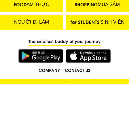
ẨM THỰC
MUA SẮM
NGƯỜI ĐI LÀM
SINH VIÊN
(C) 2018 LOCOBEE