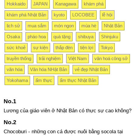
Hokkaido
JAPAN
Kanagawa
khám phá
khám phá Nhật Bản
kyoto
LOCOBEE
lễ hội
lịch sử
mua sắm
món ngon
mùa hè
Nhật Bản
Osaka
pháo hoa
quà tặng
shibuya
Shinjuku
sức khoẻ
sự kiện
thắp đèn
tiện lợi
Tokyo
truyền thống
trải nghiệm
Việt Nam
văn hoá công sở
văn hóa
Văn hóa NHật Bản
vẻ đẹp Nhật Bản
Yokohama
ẩm thực
ẩm thực Nhật Bản
Lương của giáo viên ở Nhật Bản có thực sự cao không?
Chocoburi - những con cá được nuôi bằng socola tại