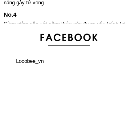
năng gây tử vong
Cùng giảm cân với công thức súp được yêu thích tại
Nhật trong mùa đông này
Một ngày của cô gái người Nhật 31 tuổi trong công cuộc
chống ế
Locobee_vn
Đừng đánh cược mạng sống của mình đi hái nấm
Bài học từ 3 tỉnh thành mà phụ nữ có làn da đẹp nhất
Nhật Bản
Tham gia khoá huấn luyện trở thành Ninja (Kỳ 2) -