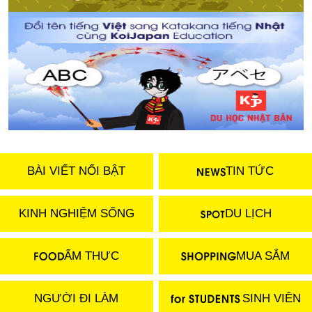
BÀI VIẾT NỔI BẬT
TIN TỨC
KINH NGHIỆM SỐNG
DU LỊCH
ẨM THỰC
MUA SẮM
NGƯỜI ĐI LÀM
SINH VIÊN