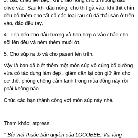
3. Bắc chảo lên bếp, khi chảo nóng cho 1 muỗng dầu
olive vào. Sau khi dầu nóng, cho thịt gà vào, khi thịt chín
đều bỏ thêm cho tất cả các loại rau củ đã thái sẵn ở trên
vào, đảo đều tay.
4. Tiếp đến cho đậu tương và hỗn hợp A vào chảo cho
sôi lên đều và nêm thêm muối ớt.
5. Cho súp ra tô và cho paseri lên trên.
Vậy là bạn đã biết thêm một món súp vô cùng bổ dưỡng
vừa có tác dụng làm đẹp , giảm cân lại còn giữ ấm cho
cơ thể, phòng chống cảm lạnh trong mùa đông này rồi
phải không nào.
Chúc các bạn thành công với món súp này nhé.
Tham khảo: atpress
* Bài viết thuộc bản quyền của LOCOBEE. Vui lòng