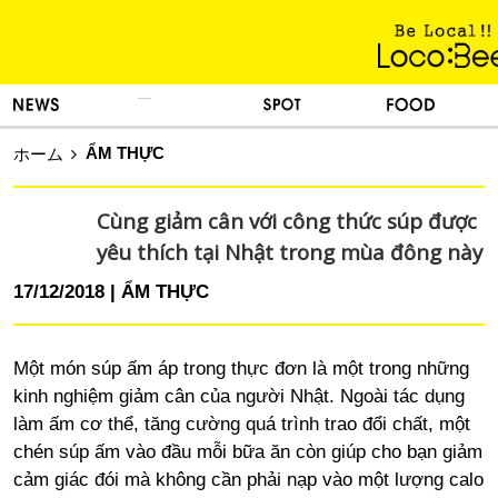
KINH NGHIỆM SỐNG
TIN TỨC
DU LỊCH
ẨM THỰC
ẨM THỰC
ホーム
Cùng giảm cân với công thức súp được
yêu thích tại Nhật trong mùa đông này
17/12/2018
ẨM THỰC
Một món súp ấm áp trong thực đơn là một trong những
kinh nghiệm giảm cân của người Nhật. Ngoài tác dụng
làm ấm cơ thể, tăng cường quá trình trao đổi chất, một
chén súp ấm vào đầu mỗi bữa ăn còn giúp cho bạn giảm
cảm giác đói mà không cần phải nạp vào một lượng calo