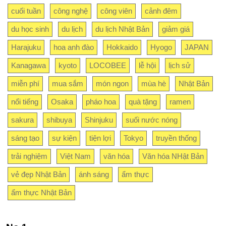
cuối tuần
công nghệ
công viên
cảnh đêm
du học sinh
du lịch
du lịch Nhật Bản
giảm giá
Harajuku
hoa anh đào
Hokkaido
Hyogo
JAPAN
Kanagawa
kyoto
LOCOBEE
lễ hội
lịch sử
miễn phí
mua sắm
món ngon
mùa hè
Nhật Bản
nổi tiếng
Osaka
pháo hoa
quà tặng
ramen
sakura
shibuya
Shinjuku
suối nước nóng
sáng tạo
sự kiện
tiện lợi
Tokyo
truyền thống
trải nghiệm
Việt Nam
văn hóa
Văn hóa NHật Bản
vẻ đẹp Nhật Bản
ánh sáng
ẩm thực
ẩm thực Nhật Bản