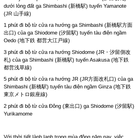
dưới lòng đất ga Shimbashi (新橋駅) tuyến Yamanote
(JR 山手線)
1 phút đi bộ từ cửa ra hướng ga Shimbashi (新橋駅方面
出口) của ga Shiodome (汐留駅) tuyến tàu điện ngầm
Oedo (地下鉄 都営大江戸線)
3 phút đi bộ từ cửa ra hướng Shiodome (JR・汐留側改
札) của ga Shimbashi (新橋駅) tuyến Asakusa (地下鉄
都営浅草線)
5 phút đi bộ từ cửa ra hướng JR (JR方面改札口) của ga
Shimbashi (新橋駅) tuyến tàu điện ngầm Ginza (地下鉄
東京メトロ銀座線)
2 phút đi bộ từ cửa Đông (東出口) ga Shiodome (汐留駅)
Yurikamome
Với thời tiết lành lạnh trong mùa đông năm nay, việc