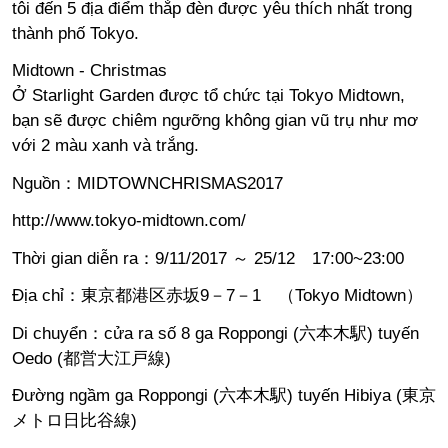
tôi đến 5 địa điểm thắp đèn được yêu thích nhất trong
thành phố Tokyo.
Midtown - Christmas
Ở Starlight Garden được tổ chức tại Tokyo Midtown,
bạn sẽ được chiêm ngưỡng không gian vũ trụ như mơ
với 2 màu xanh và trắng.
Nguồn：
MIDTOWNCHRISMAS2017
http://www.tokyo-midtown.com/
Thời gian diễn ra：9/11/2017 ～ 25/12 17:00~23:00
Địa chỉ：東京都港区赤坂9－7－1 （Tokyo Midtown）
Di chuyển：cửa ra số 8 ga Roppongi (六本木駅) tuyến
Oedo (都営大江戸線)
Đường ngầm ga Roppongi (六本木駅) tuyến Hibiya (東京
メトロ日比谷線)