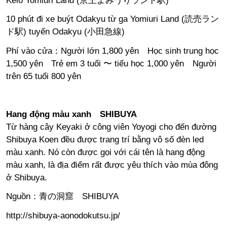
Keio Yomiuri Land (京王よみうりランド駅)
10 phút đi xe buýt Odakyu từ ga Yomiuri Land (読売ラン
ド駅) tuyến Odakyu (小田急線)
Phí vào cửa：Người lớn 1,800 yên Học sinh trung học
1,500 yên Trẻ em 3 tuổi 〜 tiểu học 1,000 yên Người
trên 65 tuổi 800 yên
Hang động màu xanh
SHIBUYA
Từ hàng cây Keyaki ở công viên Yoyogi cho đến đường
Shibuya Koen đều được trang trí bằng vô số đèn led
màu xanh. Nó còn được gọi với cái tên là hang động
màu xanh, là địa điểm rất được yêu thích vào mùa đông
ở Shibuya.
Nguồn：
青の洞窟 SHIBUYA
http://shibuya-aonodokutsu.jp/