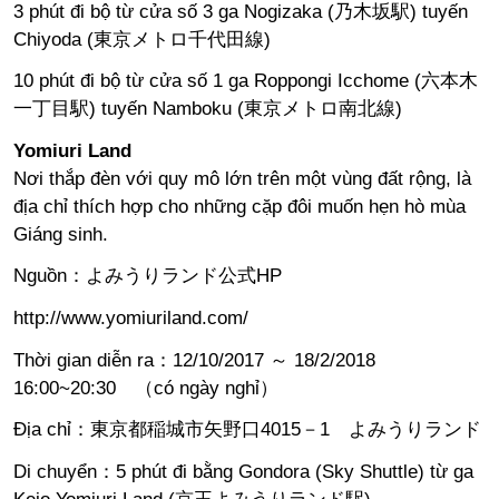
3 phút đi bộ từ cửa số 3 ga Nogizaka (乃木坂駅) tuyến
Chiyoda (東京メトロ千代田線)
10 phút đi bộ từ cửa số 1 ga Roppongi Icchome (六本木
一丁目駅) tuyến Namboku (東京メトロ南北線)
Yomiuri Land
Nơi thắp đèn với quy mô lớn trên một vùng đất rộng, là
địa chỉ thích hợp cho những cặp đôi muốn hẹn hò mùa
Giáng sinh.
Nguồn：
よみうりランド公式HP
http://www.yomiuriland.com/
Thời gian diễn ra：12/10/2017 ～ 18/2/2018
16:00~20:30 （có ngày nghỉ）
Địa chỉ：東京都稲城市矢野口4015－1 よみうりランド
Di chuyển：5 phút đi bằng Gondora (Sky Shuttle) từ ga