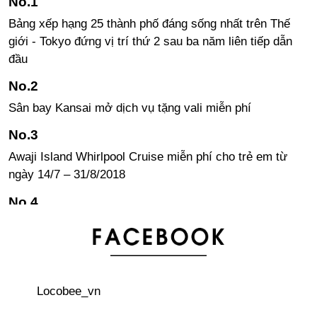
Bảng xếp hạng 25 thành phố đáng sống nhất trên Thế
giới - Tokyo đứng vị trí thứ 2 sau ba năm liên tiếp dẫn
đầu
Sân bay Kansai mở dịch vụ tặng vali miễn phí
Awaji Island Whirlpool Cruise miễn phí cho trẻ em từ
ngày 14/7 – 31/8/2018
Thông tin cần thiết! Bản đồ nhà vệ sinh Vol.2, Shibuya -
Harajuku
Vua của các loại trái cây: 1 phút bán 8000 quả
Locobee_vn