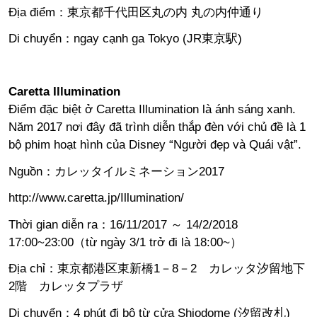
Địa điểm：東京都千代田区丸の内 丸の内仲通り
Di chuyển：ngay cạnh ga Tokyo (JR東京駅)
Caretta Illumination
Điểm đặc biệt ở Caretta Illumination là ánh sáng xanh.
Năm 2017 nơi đây đã trình diễn thắp đèn với chủ đề là 1
bộ phim hoạt hình của Disney “Người đẹp và Quái vật”.
Nguồn：
カレッタイルミネーション2017
http://www.caretta.jp/Illumination/
Thời gian diễn ra：16/11/2017 ～ 14/2/2018
17:00~23:00（từ ngày 3/1 trở đi là 18:00~）
Địa chỉ：東京都港区東新橋1－8－2 カレッタ汐留地下
2階 カレッタプラザ
Di chuyển：4 phút đi bộ từ cửa Shiodome (汐留改札)