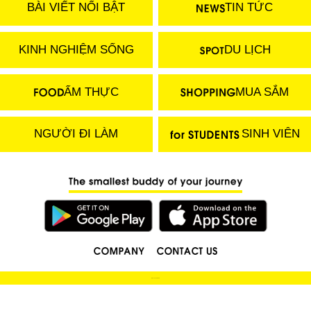
BÀI VIẾT NỔI BẬT
TIN TỨC
KINH NGHIỆM SỐNG
DU LỊCH
ẨM THỰC
MUA SẮM
NGƯỜI ĐI LÀM
SINH VIÊN
(C) 2018 LOCOBEE