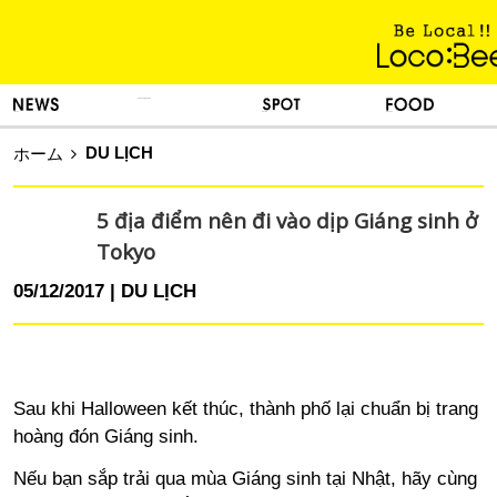
KINH NGHIỆM SỐNG
TIN TỨC
DU LỊCH
ẨM THỰC
DU LỊCH
ホーム
5 địa điểm nên đi vào dịp Giáng sinh ở
Tokyo
05/12/2017
DU LỊCH
Sau khi Halloween kết thúc, thành phố lại chuẩn bị trang
hoàng đón Giáng sinh.
Nếu bạn sắp trải qua mùa Giáng sinh tại Nhật, hãy cùng