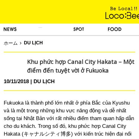
KINH NGHIỆM SỐNG
TIN TỨC
DU LỊCH
ẨM THỰC
DU LỊCH
ホーム
Khu phức hợp Canal City Hakata – Một
điểm đến tuyệt vời ở Fukuoka
10/11/2018
DU LỊCH
Fukuoka là thành phố lớn nhất ở phía Bắc của Kyushu
và là một trong những khu vực năng động và dễ nhất
sống tại Nhật Bản với rất nhiều điểm tham quan hấp dẫn
cho du khách. Trong số đó, khu phức hợp Canal City
Hakata (キャナルシティ博多) với kiến trúc hiện đại nổi