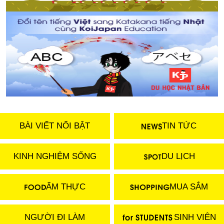
BÀI VIẾT NỔI BẬT
TIN TỨC
KINH NGHIỆM SỐNG
DU LỊCH
ẨM THỰC
MUA SẮM
NGƯỜI ĐI LÀM
SINH VIÊN