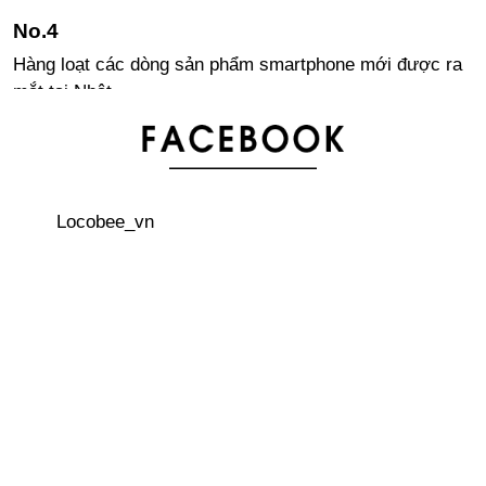
Hàng loạt các dòng sản phẩm smartphone mới được ra
mắt tại Nhật
Một ngày của nhân viên văn phòng ở Nhật Bản
Locobee_vn
Kỉ lục Guinness thế giới về Tokoroten dài hơn 100m
Bí quyết sở hữu làn da căng đẹp như người Nhật
Chiến dịch đổi xe thoải mái cùng Toyota
Gate Tower - một công trình đáng kinh ngạc