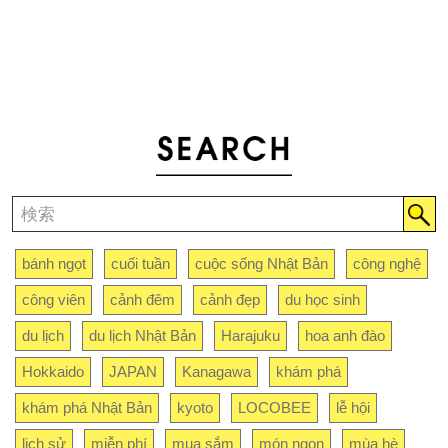
bánh ngọt
cuối tuần
cuộc sống Nhật Bản
công nghệ
công viên
cảnh đêm
cảnh đẹp
du học sinh
du lịch
du lịch Nhật Bản
Harajuku
hoa anh đào
Hokkaido
JAPAN
Kanagawa
khám phá
khám phá Nhật Bản
kyoto
LOCOBEE
lễ hội
lịch sử
miễn phí
mua sắm
món ngon
mùa hè