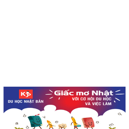
Bức tranh chân dung đầu tiên do AI thực hiện được bán
với giá hơn 10 tỉ đồng