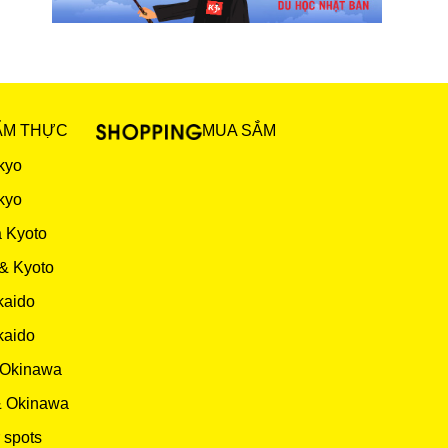
ẨM THỰC
MUA SẮM
kyo
kyo
 Kyoto
& Kyoto
kaido
kaido
 Okinawa
& Okinawa
 spots