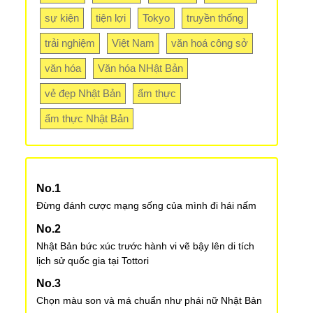
sự kiện
tiện lợi
Tokyo
truyền thống
trải nghiệm
Việt Nam
văn hoá công sở
văn hóa
Văn hóa NHật Bản
vẻ đẹp Nhật Bản
ẩm thực
ẩm thực Nhật Bản
Đừng đánh cược mạng sống của mình đi hái nấm
Nhật Bản bức xúc trước hành vi vẽ bậy lên di tích
lịch sử quốc gia tại Tottori
Chọn màu son và má chuẩn như phái nữ Nhật Bản