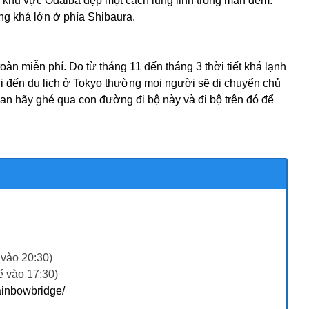
y khu vực Odaiba đẹp một cách lung linh trong màn đêm.
ng khá lớn ở phía Shibaura.
oàn miễn phí. Do từ tháng 11 đến tháng 3 thời tiết khá lạnh
i đến du lịch ở Tokyo thường mọi người sẽ di chuyển chủ
ian hãy ghé qua con đường đi bộ này và đi bộ trên đó để
 vào 20:30)
ể vào 17:30)
rainbowbridge/