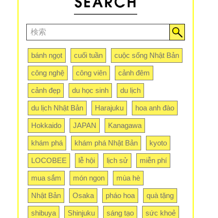
bánh ngọt
cuối tuần
cuộc sống Nhật Bản
công nghệ
công viên
cảnh đêm
cảnh đẹp
du học sinh
du lịch
du lịch Nhật Bản
Harajuku
hoa anh đào
Hokkaido
JAPAN
Kanagawa
khám phá
khám phá Nhật Bản
kyoto
LOCOBEE
lễ hội
lịch sử
miễn phí
mua sắm
món ngon
mùa hè
Nhật Bản
Osaka
pháo hoa
quà tặng
shibuya
Shinjuku
sáng tạo
sức khoẻ