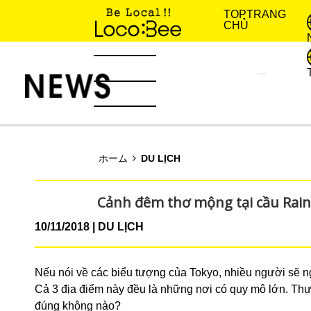
TOP
TRANG
CHỦ
KINH NGHIỆM SỐNG
TIN TỨC
ホーム
DU LỊCH
Cảnh đêm thơ mộng tại cầu Rai
10/11/2018
DU LỊCH
Nếu nói về các biểu tượng của Tokyo, nhiều người sẽ n
Cả 3 địa điểm này đều là những nơi có quy mô lớn. Th
đúng không nào?