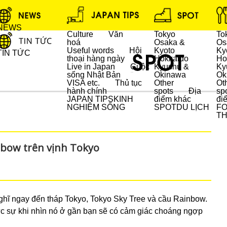
NEWS
Culture
Văn
Tokyo
To
hoá
Osaka &
Os
Useful words
Hội
Kyoto
Ky
TIN TỨC
thoại hàng ngày
Hokkaido
Ho
Live in Japan
Cuộc
Kyushu &
Ky
sống Nhật Bản
Okinawa
Ok
DU LỊCH
VISA etc.
Thủ tục
Other
Ot
hành chính
spots
Địa
sp
JAPAN TIPS
KINH
điểm khác
đi
NGHIỆM SỐNG
SPOT
DU LỊCH
F
T
nbow trên vịnh Tokyo
ghĩ ngay đến tháp Tokyo, Tokyo Sky Tree và cầu Rainbow.
ực sự khi nhìn nó ở gần bạn sẽ có cảm giác choáng ngợp