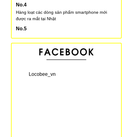
Hàng loạt các dòng sản phẩm smartphone mới
được ra mắt tại Nhật
Một ngày của nhân viên văn phòng ở Nhật Bản
Kỉ lục Guinness thế giới về Tokoroten dài hơn 100m
Bí quyết sở hữu làn da căng đẹp như người Nhật
Locobee_vn
Chiến dịch đổi xe thoải mái cùng Toyota
Gate Tower - một công trình đáng kinh ngạc
Bức tranh chân dung đầu tiên do AI thực hiện được
bán với giá hơn 10 tỉ đồng