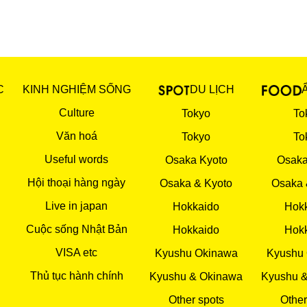
C
KINH NGHIỆM SỐNG
DU LỊCH
Culture
Tokyo
To
Văn hoá
Tokyo
To
Useful words
Osaka Kyoto
Osaka
Hội thoại hàng ngày
Osaka & Kyoto
Osaka 
Live in japan
Hokkaido
Hok
Cuộc sống Nhật Bản
Hokkaido
Hok
VISA etc
Kyushu Okinawa
Kyushu
Thủ tục hành chính
Kyushu & Okinawa
Kyushu 
Other spots
Other