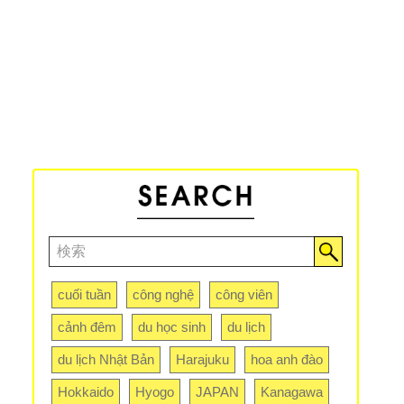
cuối tuần
công nghệ
công viên
cảnh đêm
du học sinh
du lịch
du lịch Nhật Bản
Harajuku
hoa anh đào
Hokkaido
Hyogo
JAPAN
Kanagawa