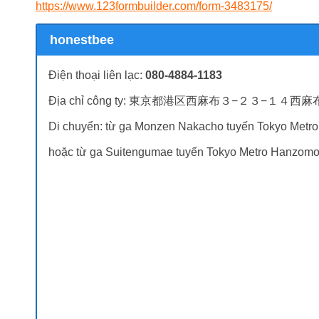
https://www.123formbuilder.com/form-3483175/
honestbee
Điện thoại liên lạc:
080-4884-1183
Địa chỉ công ty: 東京都港区西麻布３−２３−１４西
Di chuyển: từ ga Monzen Nakacho tuyến Tokyo Metro 
hoặc từ ga Suitengumae tuyến Tokyo Metro Hanzomon