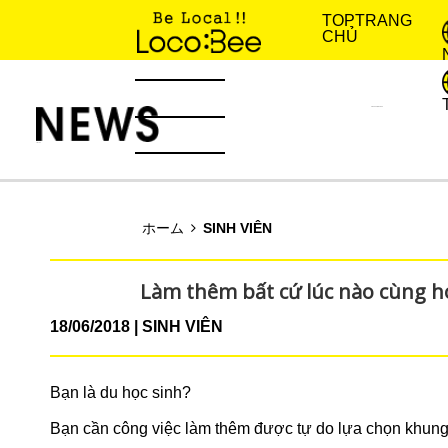
TOP
TRANG
CHỦ
KINH NGHIỆM SỐNG
TIN TỨC
ホーム
SINH VIÊN
Làm thêm bất cứ lúc nào cùng 
18/06/2018
SINH VIÊN
Bạn là du học sinh?
Bạn cần công việc làm thêm được tự do lựa chọn khung