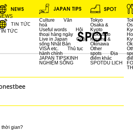
NEWS
Culture
Văn
Tokyo
To
hoá
Osaka &
Os
Useful words
Hội
Kyoto
Ky
TIN TỨC
thoại hàng ngày
Hokkaido
Ho
Live in Japan
Cuộc
Kyushu &
Ky
sống Nhật Bản
Okinawa
Ok
DU LỊCH
VISA etc.
Thủ tục
Other
Ot
hành chính
spots
Địa
sp
JAPAN TIPS
KINH
điểm khác
đi
NGHIỆM SỐNG
SPOT
DU LỊCH
F
T
honestbee
 thời gian?