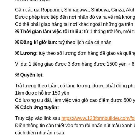
Gần các ga Roppongi, Shinagawa, Shibuya, Ginza, Aki
Được phép trực tiếp đến nơi nhận đồ và ra về mà không
Có thể phải giao hàng tại nơi khác ngoài những ga trên
※ Thời gian làm việc tối thiểu:
từ 1 tháng trở lên, mỗi 
※ Đăng kí giờ làm:
tuỳ theo lịch của cá nhân
※ Lương:
tuỳ theo số lượng đơn hàng đã giao và quã
Ví dụ: 1 tiếng giao được 3 đơn hàng được 1500 yên + 6
※ Quyền lợi:
Trả lương theo tuần, có tăng lương, được phát đồng ph
1km được hỗ trợ 150 yên
Có lương ưu đãi, làm việc vào giờ cao điểm được 500 
※ Cách ứng tuyển:
Truy cập vào link sau
https://www.123formbuilder.com/f
Điền thông tin cần thiết vào form rồi nhấn nút màu xanh
cách điền như ảnh sau: