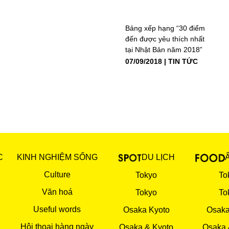
Bảng xếp hạng “30 điểm
đến được yêu thích nhất
tại Nhật Bản năm 2018”
07/09/2018
TIN TỨC
C
KINH NGHIỆM SỐNG
DU LỊCH
Culture
Tokyo
To
Văn hoá
Tokyo
To
Useful words
Osaka Kyoto
Osaka
Hội thoại hàng ngày
Osaka & Kyoto
Osaka 