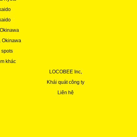
kaido
kaido
 Okinawa
& Okinawa
 spots
ểm khác
LOCOBEE Inc,
Khái quát công ty
Liên hệ