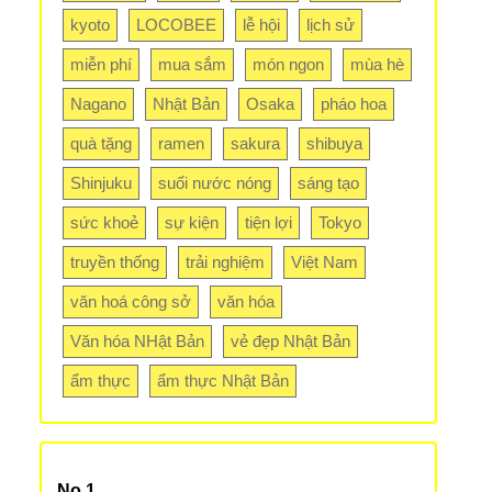
kyoto
LOCOBEE
lễ hội
lịch sử
miễn phí
mua sắm
món ngon
mùa hè
Nagano
Nhật Bản
Osaka
pháo hoa
quà tặng
ramen
sakura
shibuya
Shinjuku
suối nước nóng
sáng tạo
sức khoẻ
sự kiện
tiện lợi
Tokyo
truyền thống
trải nghiệm
Việt Nam
văn hoá công sở
văn hóa
Văn hóa NHật Bản
vẻ đẹp Nhật Bản
ẩm thực
ẩm thực Nhật Bản