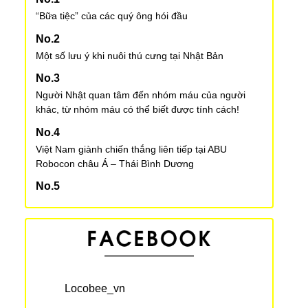
“Bữa tiệc” của các quý ông hói đầu
Một số lưu ý khi nuôi thú cưng tại Nhật Bản
Người Nhật quan tâm đến nhóm máu của người
khác, từ nhóm máu có thể biết được tính cách!
Việt Nam giành chiến thắng liên tiếp tại ABU
Robocon châu Á – Thái Bình Dương
Tổng hợp tình hình sau động đất tại Hokkaido ngày
6/9/2018
Visa lao động tại Nhật Bản cho người nước ngoài –
Lời khuyên dành cho sinh viên quốc tế
Locobee_vn