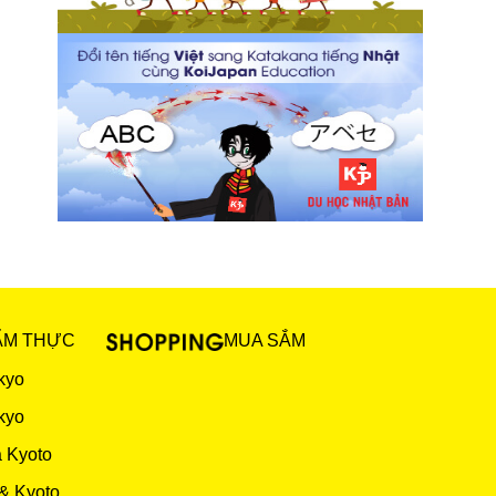
ẨM THỰC
MUA SẮM
kyo
kyo
 Kyoto
& Kyoto