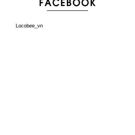
Tổng hợp tình hình sau động đất tại Hokkaido ngày
6/9/2018
Locobee_vn
Visa lao động tại Nhật Bản cho người nước ngoài – Lời
khuyên dành cho sinh viên quốc tế
3 quán cà phê trên cây thú vị ở Nhật Bản
Thức lạ Kuchikamisake trong Your Name
Nguyên liệu nào thay thế cho ống hút nhựa hiện nay?
Bãi đậu xe nổi trên biển hiếm thấy trên thế giới