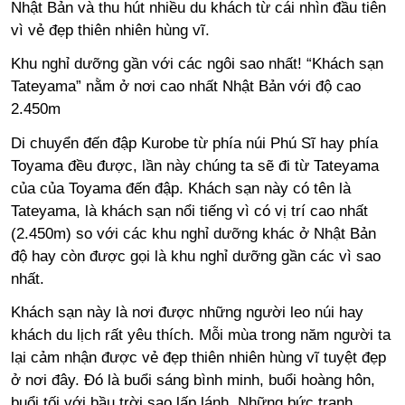
Nhật Bản và thu hút nhiều du khách từ cái nhìn đầu tiên
vì vẻ đẹp thiên nhiên hùng vĩ.
Khu nghỉ dưỡng gần với các ngôi sao nhất! “Khách sạn
Tateyama” nằm ở nơi cao nhất Nhật Bản với độ cao
2.450m
Di chuyển đến đập Kurobe từ phía núi Phú Sĩ hay phía
Toyama đều được, lần này chúng ta sẽ đi từ Tateyama
của của Toyama đến đập. Khách sạn này có tên là
Tateyama, là khách sạn nổi tiếng vì có vị trí cao nhất
(2.450m) so với các khu nghỉ dưỡng khác ở Nhật Bản
độ hay còn được gọi là khu nghỉ dưỡng gần các vì sao
nhất.
Khách sạn này là nơi được những người leo núi hay
khách du lịch rất yêu thích. Mỗi mùa trong năm người ta
lại cảm nhận được vẻ đẹp thiên nhiên hùng vĩ tuyệt đẹp
ở nơi đây. Đó là buổi sáng bình minh, buổi hoàng hôn,
buổi tối với bầu trời sao lấp lánh. Những bức tranh