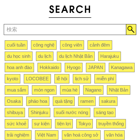
cuối tuần
công nghệ
công viên
cảnh đêm
du học sinh
du lịch
du lịch Nhật Bản
Harajuku
hoa anh đào
Hokkaido
Hyogo
JAPAN
Kanagawa
kyoto
LOCOBEE
lễ hội
lịch sử
miễn phí
mua sắm
món ngon
mùa hè
Nagano
Nhật Bản
Osaka
pháo hoa
quà tặng
ramen
sakura
shibuya
Shinjuku
suối nước nóng
sáng tạo
sức khoẻ
sự kiện
tiện lợi
Tokyo
truyền thống
trải nghiệm
Việt Nam
văn hoá công sở
văn hóa