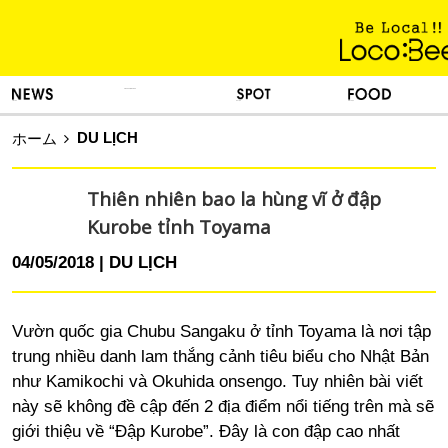
KINH NGHIỆM SỐNG
TIN TỨC
DU LỊCH
ẨM THỰC
DU LỊCH
ホーム
Thiên nhiên bao la hùng vĩ ở đập
Kurobe tỉnh Toyama
04/05/2018
DU LỊCH
Vườn quốc gia Chubu Sangaku ở tỉnh Toyama là nơi tập
trung nhiều danh lam thắng cảnh tiêu biểu cho Nhật Bản
như Kamikochi và Okuhida onsengo. Tuy nhiên bài viết
này sẽ không đề cập đến 2 địa điểm nổi tiếng trên mà sẽ
giới thiệu về “Đập Kurobe”. Đây là con đập cao nhất