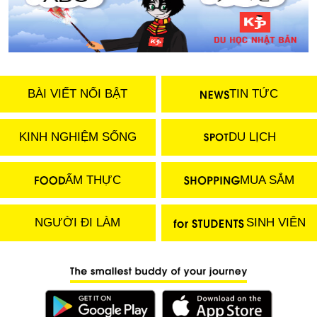
BÀI VIẾT NỔI BẬT
TIN TỨC
KINH NGHIỆM SỐNG
DU LỊCH
ẨM THỰC
MUA SẮM
NGƯỜI ĐI LÀM
SINH VIÊN