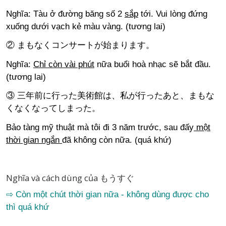
Nghĩa: Tàu ở đường băng số 2
sắp
tới. Vui lòng đứng
xuống dưới vạch kẻ màu vàng. (tương lai)
② まもなくコンサートが始まります。
Nghĩa:
Chỉ còn vài phút
nữa buổi hoà nhạc sẽ bắt đầu.
(tương lai)
③ 三年前に行った美術館は、私が行ったあと、まもな
くなくなってしまった。
Bảo tàng mỹ thuật mà tôi đi 3 năm trước, sau đấy
một
thời gian ngắn
đã không còn nữa. (quá khứ)
Nghĩa và cách dùng của もうすぐ
⇨ Còn một chút thời gian nữa - không dùng được cho
thì quá khứ