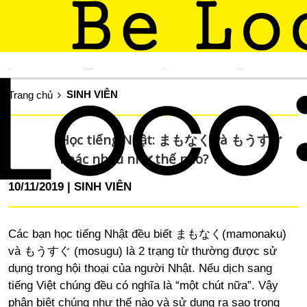
TIN TỨC
KINH NGHIỆM SỐNG
DU LỊCH
ẨM THỰC
SINH VIÊN
Trang chủ
Học tiếng Nhật: まもなく và もうすぐ
khác nhau như thế nào?
10/11/2019
SINH VIÊN
Các bạn học tiếng Nhật đều biết まもなく(mamonaku)
và もうすぐ (mosugu) là 2 trạng từ thường được sử
dụng trong hội thoại của người Nhật. Nếu dịch sang
tiếng Việt chúng đều có nghĩa là “một chút nữa”. Vậy
phân biệt chúng như thế nào và sử dụng ra sao trong