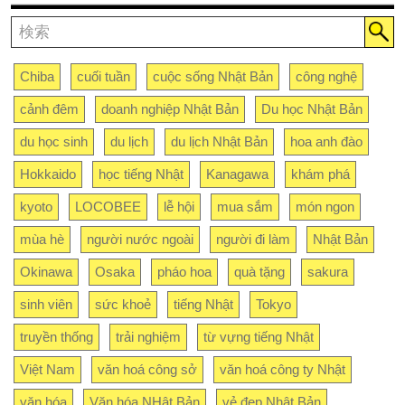
Chiba
cuối tuần
cuộc sống Nhật Bản
công nghệ
cảnh đêm
doanh nghiệp Nhật Bản
Du học Nhật Bản
du học sinh
du lịch
du lịch Nhật Bản
hoa anh đào
Hokkaido
học tiếng Nhật
Kanagawa
khám phá
kyoto
LOCOBEE
lễ hội
mua sắm
món ngon
mùa hè
người nước ngoài
người đi làm
Nhật Bản
Okinawa
Osaka
pháo hoa
quà tặng
sakura
sinh viên
sức khoẻ
tiếng Nhật
Tokyo
truyền thống
trải nghiệm
từ vựng tiếng Nhật
Việt Nam
văn hoá công sở
văn hoá công ty Nhật
văn hóa
Văn hóa NHật Bản
vẻ đẹp Nhật Bản