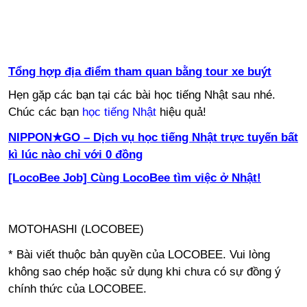
Tổng hợp địa điểm tham quan bằng tour xe buýt
Hẹn gặp các bạn tại các bài học tiếng Nhật sau nhé.
Chúc các bạn
học tiếng Nhật
hiệu quả!
NIPPON★GO – Dịch vụ học tiếng Nhật trực tuyến bất
kì lúc nào chỉ với 0 đồng
[LocoBee Job] Cùng LocoBee tìm việc ở Nhật!
MOTOHASHI (LOCOBEE)
* Bài viết thuộc bản quyền của LOCOBEE. Vui lòng
không sao chép hoặc sử dụng khi chưa có sự đồng ý
chính thức của LOCOBEE.