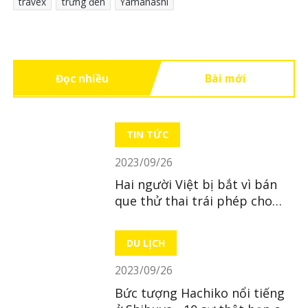
travex
trứng đen
Yamanashi
Đọc nhiều
Bài mới
TIN TỨC
2023/09/26
Hai người Việt bị bắt vì bán
que thử thai trái phép cho
thực tập sinh
DU LỊCH
2023/09/26
Bức tượng Hachiko nổi tiếng