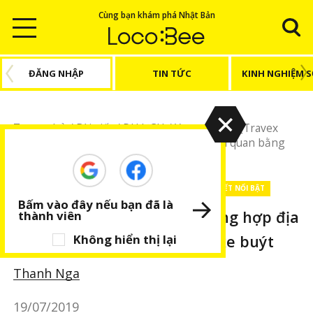
Cùng bạn khám phá Nhật Bản
ĐĂNG NHẬP
TIN TỨC
KINH NGHIỆM 
Trang chủ
/
Bài viết
/
DU LỊCH
/
Yamanashi
/
[Travex
tours x LocoBee] Tổng hợp địa điểm tham quan bằng
tour xe buýt
DU LỊCH
Yamanashi
Địa điểm khác
BÀI VIẾT NỔI BẬT
Bấm vào đây nếu bạn đã là
[Travex tours x LocoBee] Tổng hợp địa
thành viên
điểm tham quan bằng tour xe buýt
Không hiển thị lại
Thanh Nga
19/07/2019