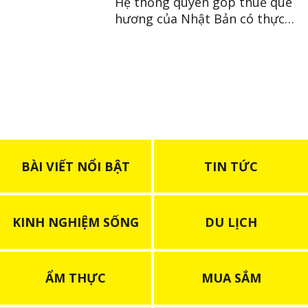
Hệ thống quyên góp thuế quê
hương của Nhật Bản có thực
sự tốt cho đất nước không?
BÀI VIẾT NỔI BẬT
TIN TỨC
KINH NGHIỆM SỐNG
DU LỊCH
ẨM THỰC
MUA SẮM