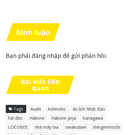
bình luận
Bạn phải
đăng nhập
để gửi phản hồi.
Bài viết liên
quan
Tags
Asahi
Ashinoko
du lịch Nhật Bản
hái đào
Hakone
Hakone-jinja
Kanagawa
LOCOBEE
nhà máy bia
owakudani
shingenmochi