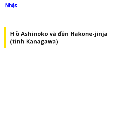
Nhật
H ồ Ashinoko và đền Hakone-jinja
(tỉnh Kanagawa)