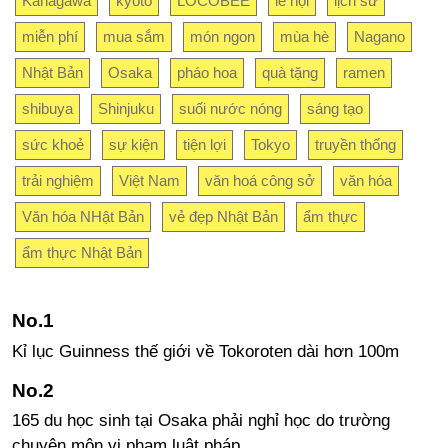
Kanagawa
kyoto
LOCOBEE
lễ hội
lịch sử
miễn phí
mua sắm
món ngon
mùa hè
Nagano
Nhật Bản
Osaka
pháo hoa
quà tặng
ramen
shibuya
Shinjuku
suối nước nóng
sáng tạo
sức khoẻ
sự kiện
tiện lợi
Tokyo
truyền thống
trải nghiệm
Việt Nam
văn hoá công sở
văn hóa
Văn hóa NHật Bản
vẻ đẹp Nhật Bản
ẩm thực
ẩm thực Nhật Bản
Kỉ lục Guinness thế giới về Tokoroten dài hơn 100m
165 du học sinh tại Osaka phải nghỉ học do trường
chuyên môn vi phạm luật pháp