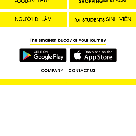
ẨM THỰC
MUA SẮM
NGƯỜI ĐI LÀM
SINH VIÊN
(C) 2018 LOCOBEE