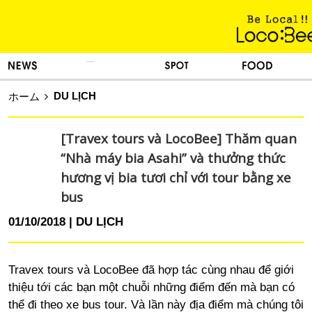
KINH NGHIỆM SỐNG
TIN TỨC
DU LỊCH
ẨM THỰC
DU LỊCH
ホーム
[Travex tours và LocoBee] Thăm quan
“Nhà máy bia Asahi” và thưởng thức
hương vị bia tươi chỉ với tour bằng xe
bus
01/10/2018
DU LỊCH
Travex tours và LocoBee đã hợp tác cùng nhau để giới
thiệu tới các bạn một chuỗi những điểm đến mà bạn có
thể đi theo xe bus tour. Và lần này địa điểm mà chúng tôi