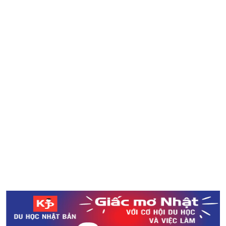
Miyazaki
Tổng hợp tình hình sau cơn bão số 24 tại Nhật Bản
Ba món đồ bạn cần chuẩn bị trong khi xin việc ở Nhật