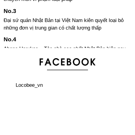
Đại sứ quán Nhật Bản tại Việt Nam kiên quyết loại bỏ
những đơn vị trung gian có chất lượng thấp
Abeno Harukas – Tòa nhà cao nhất Nhật Bản hiện nay
Các quy tắc viết chữ Kanji trong tiếng Nhật
Locobee_vn
Tìm hiểu về khách sạn con nhộng ở Nhật Bản
Khám phá hòn đảo thiên đường “Yakushima”
Giao lộ nguy hiểm nhất Nhật Bản - ngã 5 Ehira tỉnh