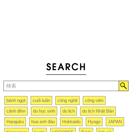
bánh ngọt
cuối tuần
công nghệ
công viên
cảnh đêm
du học sinh
du lịch
du lịch Nhật Bản
Harajuku
hoa anh đào
Hokkaido
Hyogo
JAPAN